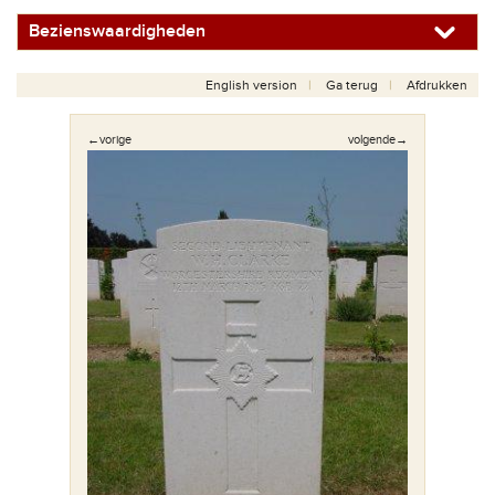
Bezienswaardigheden
English version
Ga terug
Afdrukken
←vorige
volgende→