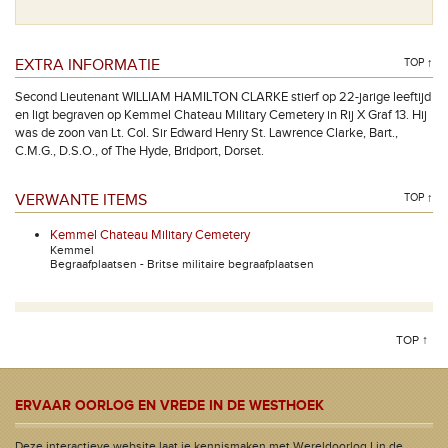
EXTRA INFORMATIE
TOP ↑
Second Lieutenant WILLIAM HAMILTON CLARKE stierf op 22-jarige leeftijd
en ligt begraven op Kemmel Chateau Military Cemetery in Rij X Graf 13. Hij
was de zoon van Lt. Col. Sir Edward Henry St. Lawrence Clarke, Bart.,
C.M.G., D.S.O., of The Hyde, Bridport, Dorset.
VERWANTE ITEMS
TOP ↑
Kemmel Chateau Military Cemetery
Kemmel
Begraafplaatsen - Britse militaire begraafplaatsen
TOP ↑
ERVAAR OORLOG EN VREDE IN DE WESTHOEK
Deze interactieve website laat je kennismaken met Wereldoorlog I in de