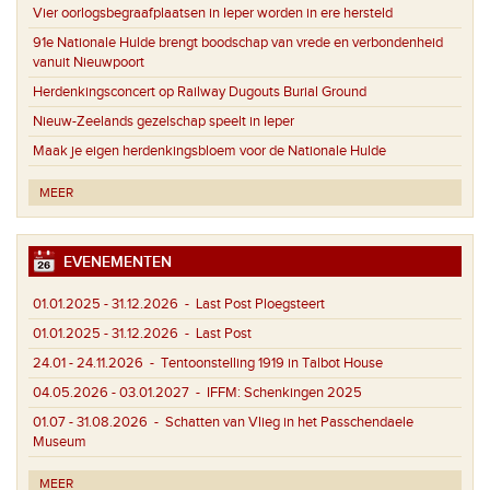
Vier oorlogsbegraafplaatsen in Ieper worden in ere hersteld
91e Nationale Hulde brengt boodschap van vrede en verbondenheid
vanuit Nieuwpoort
Herdenkingsconcert op Railway Dugouts Burial Ground
Nieuw-Zeelands gezelschap speelt in Ieper
Maak je eigen herdenkingsbloem voor de Nationale Hulde
MEER
EVENEMENTEN
01.01.2025 - 31.12.2026
- Last Post Ploegsteert
01.01.2025 - 31.12.2026
- Last Post
24.01 - 24.11.2026
- Tentoonstelling 1919 in Talbot House
04.05.2026 - 03.01.2027
- IFFM: Schenkingen 2025
01.07 - 31.08.2026
- Schatten van Vlieg in het Passchendaele
Museum
MEER