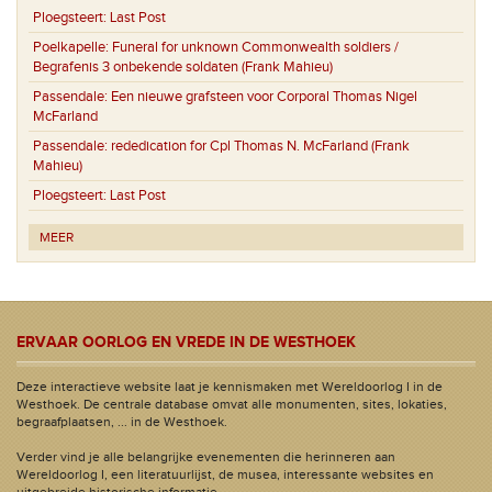
Ploegsteert:
Last Post
Poelkapelle:
Funeral for unknown Commonwealth soldiers /
Begrafenis 3 onbekende soldaten (Frank Mahieu)
Passendale:
Een nieuwe grafsteen voor Corporal Thomas Nigel
McFarland
Passendale:
rededication for Cpl Thomas N. McFarland (Frank
Mahieu)
Ploegsteert:
Last Post
MEER
ERVAAR OORLOG EN VREDE IN DE WESTHOEK
Deze interactieve website laat je kennismaken met Wereldoorlog I in de
Westhoek. De centrale database omvat alle monumenten, sites, lokaties,
begraafplaatsen, ... in de Westhoek.
Verder vind je alle belangrijke evenementen die herinneren aan
Wereldoorlog I, een literatuurlijst, de musea, interessante websites en