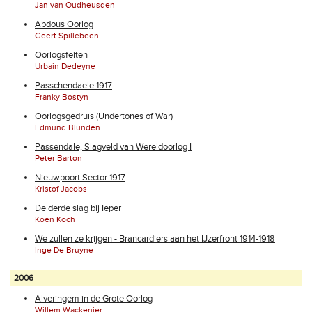
Jan van Oudheusden
Abdous Oorlog
Geert Spillebeen
Oorlogsfeiten
Urbain Dedeyne
Passchendaele 1917
Franky Bostyn
Oorlogsgedruis (Undertones of War)
Edmund Blunden
Passendale, Slagveld van Wereldoorlog I
Peter Barton
Nieuwpoort Sector 1917
Kristof Jacobs
De derde slag bij Ieper
Koen Koch
We zullen ze krijgen - Brancardiers aan het IJzerfront 1914-1918
Inge De Bruyne
2006
Alveringem in de Grote Oorlog
Willem Wackenier