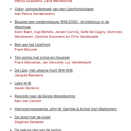
Patrick Goossens, Lieve Meiresonne
Odon, oorlogsdagboek van een IJzerfrontsoldaat
Ivan Petrus Adriaenssens
Bouwen aan wederopbouw 1914/2050 - Architectuur in de
Westhoek
Koen Baert, Inge Bertels, Jeroen Cornilly, Sofie De Caigny, Dominiek
Dendooven, Caroline Goossens en Chris Vandewalle
Bier aan het IJzerfront
Frank Becuwe
Ten oorlog met schop en houweel
Frans Descamps, Jan Vancollie, Luc Vandeweyer
De IJzer, Het ultieme front 1914-1918
Jacques Bauwens
Leke 14-18
Xavier Declerck
Reisgids naar de Eerste Wereldoorlog
Sam Van Clemen
Herinneringsboekjes John W. Gamble & Achiel Van Walleghem
De dood met de kogel
Siegfried Debaeke
De gekste dag van de oorlog