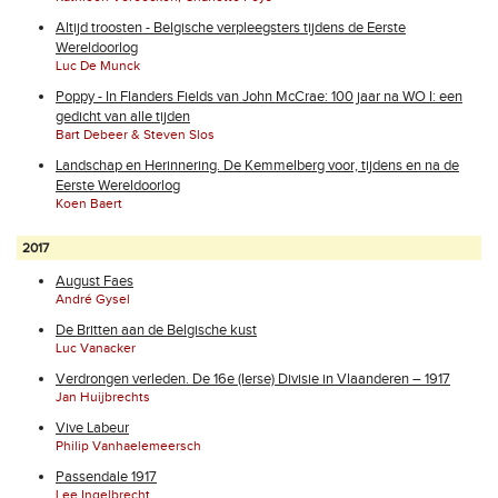
Altijd troosten - Belgische verpleegsters tijdens de Eerste
Wereldoorlog
Luc De Munck
Poppy - In Flanders Fields van John McCrae: 100 jaar na WO I: een
gedicht van alle tijden
Bart Debeer & Steven Slos
Landschap en Herinnering. De Kemmelberg voor, tijdens en na de
Eerste Wereldoorlog
Koen Baert
2017
August Faes
André Gysel
De Britten aan de Belgische kust
Luc Vanacker
Verdrongen verleden. De 16e (Ierse) Divisie in Vlaanderen – 1917
Jan Huijbrechts
Vive Labeur
Philip Vanhaelemeersch
Passendale 1917
Lee Ingelbrecht