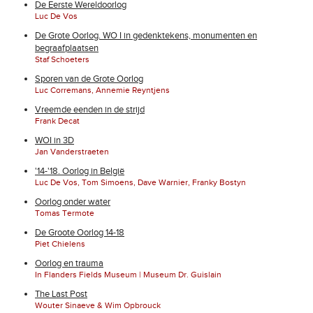
De Eerste Wereldoorlog
Luc De Vos
De Grote Oorlog. WO I in gedenktekens, monumenten en
begraafplaatsen
Staf Schoeters
Sporen van de Grote Oorlog
Luc Corremans, Annemie Reyntjens
Vreemde eenden in de strijd
Frank Decat
WOI in 3D
Jan Vanderstraeten
'14-'18. Oorlog in België
Luc De Vos, Tom Simoens, Dave Warnier, Franky Bostyn
Oorlog onder water
Tomas Termote
De Groote Oorlog 14-18
Piet Chielens
Oorlog en trauma
In Flanders Fields Museum | Museum Dr. Guislain
The Last Post
Wouter Sinaeve & Wim Opbrouck