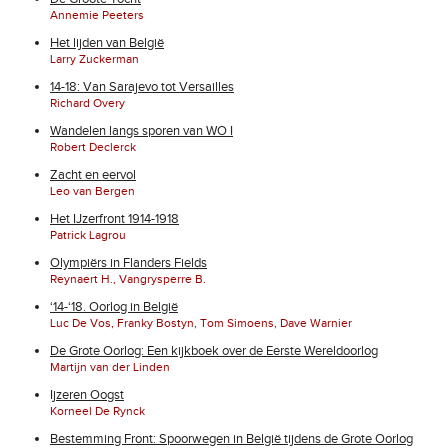
Annemie Peeters
Het lijden van België
Larry Zuckerman
14-18: Van Sarajevo tot Versailles
Richard Overy
Wandelen langs sporen van WO I
Robert Declerck
Zacht en eervol
Leo van Bergen
Het IJzerfront 1914-1918
Patrick Lagrou
Olympiërs in Flanders Fields
Reynaert H., Vangrysperre B.
‘14-‘18. Oorlog in België
Luc De Vos, Franky Bostyn, Tom Simoens, Dave Warnier
De Grote Oorlog: Een kijkboek over de Eerste Wereldoorlog
Martijn van der Linden
Ijzeren Oogst
Korneel De Rynck
Bestemming Front: Spoorwegen in België tijdens de Grote Oorlog