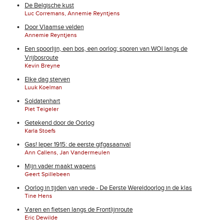
De Belgische kust
Luc Corremans, Annemie Reyntjens
Door Vlaamse velden
Annemie Reyntjens
Een spoorlijn, een bos, een oorlog: sporen van WOI langs de
Vrijbosroute
Kevin Breyne
Elke dag sterven
Luuk Koelman
Soldatenhart
Piet Teigeler
Getekend door de Oorlog
Karla Stoefs
Gas! Ieper 1915: de eerste gifgasaanval
Ann Callens, Jan Vandermeulen
Mijn vader maakt wapens
Geert Spillebeen
Oorlog in tijden van vrede - De Eerste Wereldoorlog in de klas
Tine Hens
Varen en fietsen langs de Frontlijnroute
Eric Dewilde