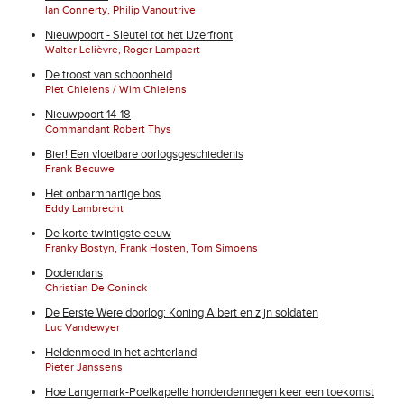
Ian Connerty, Philip Vanoutrive
Nieuwpoort - Sleutel tot het IJzerfront
Walter Lelièvre, Roger Lampaert
De troost van schoonheid
Piet Chielens / Wim Chielens
Nieuwpoort 14-18
Commandant Robert Thys
Bier! Een vloeibare oorlogsgeschiedenis
Frank Becuwe
Het onbarmhartige bos
Eddy Lambrecht
De korte twintigste eeuw
Franky Bostyn, Frank Hosten, Tom Simoens
Dodendans
Christian De Coninck
De Eerste Wereldoorlog: Koning Albert en zijn soldaten
Luc Vandewyer
Heldenmoed in het achterland
Pieter Janssens
Hoe Langemark-Poelkapelle honderdennegen keer een toekomst