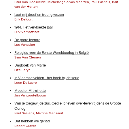
Paul Van Heesvelde, Michelangelo van Meerten, Paul Pastiels, Bart
van der Herten
Laat mij droef en treurig wezen
Erik Defoort
1914. Het vervloekte jaar
Dirk Verhofstadt
De grote leemte
Luc Vanacker
Reisgids naar de Eerste Wereldoorlog in België
Sam Van Clemen
Dagboek van Marie
Lize Feryn
In Vlaamse velden - het boek bij de serie
Leen De Laere
Meester Mitraillette
Jan Vantoortelboom
Van je toegewijde zus, Cécile: brieven over-leven tijdens de Groote
Oorlog
Paul Saelens, Martine Mensaert
Dat hebben we gehad
Robert Graves