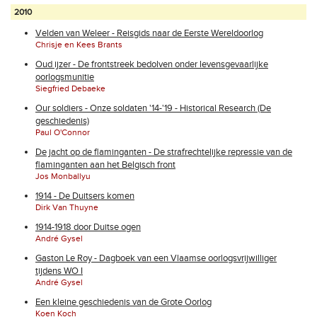
2010
Velden van Weleer - Reisgids naar de Eerste Wereldoorlog
Chrisje en Kees Brants
Oud ijzer - De frontstreek bedolven onder levensgevaarlijke
oorlogsmunitie
Siegfried Debaeke
Our soldiers - Onze soldaten '14-'19 - Historical Research (De
geschiedenis)
Paul O'Connor
De jacht op de flaminganten - De strafrechtelijke repressie van de
flaminganten aan het Belgisch front
Jos Monballyu
1914 - De Duitsers komen
Dirk Van Thuyne
1914-1918 door Duitse ogen
André Gysel
Gaston Le Roy - Dagboek van een Vlaamse oorlogsvrijwilliger
tijdens WO I
André Gysel
Een kleine geschiedenis van de Grote Oorlog
Koen Koch