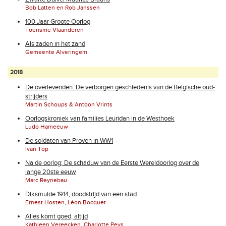
Bob Latten en Rob Janssen
100 Jaar Groote Oorlog
Toerisme Vlaanderen
Als zaden in het zand
Gemeente Alveringem
2018
De overlevenden: De verborgen geschiedenis van de Belgische oud-
strijders
Martin Schoups & Antoon Vrints
Oorlogskroniek van families Leuridan in de Westhoek
Ludo Hameeuw
De soldaten van Proven in WW1
Ivan Top
Na de oorlog: De schaduw van de Eerste Wereldoorlog over de
lange 20ste eeuw
Marc Reynebau
Diksmuide 1914, doodstrijd van een stad
Ernest Hosten, Léon Bocquet
Alles komt goed, altijd
Kathleen Vereecken, Charlotte Peys