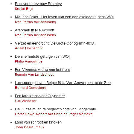
Post voor mevrouw Bromley
Stefan Brijs
Maurice Braet - Het leven van een geniesoldaat tijdens WOI
Ivan Petrus Adriaenssens
Afspraak in Nieuwpoort
Ivan Petrus Adriaenssens
Verzet en eendracht: De Grote Oorlog 1914-1918
Adam Hochschild
De allerlaatste getuigen van WOI
Philip Vanoutrive
Een Vlaamse viking aan het front
Romain Van Landschoot
Luchtoorlog boven België 1914. Van Antwerpen tot de Zee
Bernard Deneckere
Een late krans voor Guynemer
Luc Vanacker
De Duitse militaire begraafplaats van Langemark
Horst Howe, Robert Missinne en Roger Verbeke
Land van schroot en knoken
John Desreumaux