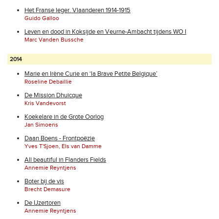
Het Franse leger. Vlaanderen 1914-1915
Guido Galloo
Leven en dood in Koksijde en Veurne-Ambacht tijdens WO I
Marc Vanden Bussche
2014
Marie en Irène Curie en ‘la Brave Petite Belgique’
Roseline Debaillie
De Mission Dhuicque
Kris Vandevorst
Koekelare in de Grote Oorlog
Jan Simoens
Daan Boens - Frontpoëzie
Yves T'Sjoen, Els van Damme
All beautiful in Flanders Fields
Annemie Reyntjens
Boter bij de vis
Brecht Demasure
De IJzertoren
Annemie Reyntjens