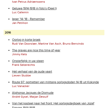
Ivan Petrus Adriaenssens
Geluwe 1914-1918 in foto’s (Deel I)
Luc Callemin
Ieper '14-'18 - Remember
Jan Petillion
2016
Oorlog in korte broek
Rudi Van Doorslaer, Martine Van Asch, Bruno Benvindo
The graves are nice this time of year
Jimmy Kets
Onsterfelijk in uw steen
Frank Seberechts
Het verhaal van de oude vaart
Lieven Stubbe
Route 97: portretten van militaire oorlogsdoden 14-18 uit Koksijde
Luc Vanacker
Alphonse Jacques de Dixmude
André Gysel, Marjan Dewulf
Van het kasteel naar het front: Het oorlogsdagboek van Jozef
Simons 1914-1918