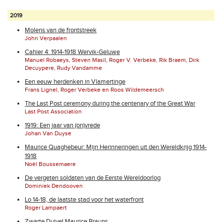
2019
Molens van de frontstreek
John Verpaalen
Cahier 4: 1914-1918 Wervik-Geluwe
Manuel Robaeys, Steven Masil, Roger V. Verbeke, Rik Braem, Dirk
Decuypere, Rudy Vandamme
Een eeuw herdenken in Vlamertinge
Frans Lignel, Roger Verbeke en Roos Wildemeersch
The Last Post ceremony during the centenary of the Great War
Last Post Association
1919: Een jaar van (on)vrede
Johan Van Duyse
Maurice Quaghebeur: Mijn Herinneringen uit den Wereldkrijg 1914-
1918
Noël Boussemaere
De vergeten soldaten van de Eerste Wereldoorlog
Dominiek Dendooven
Lo 14-18, de laatste stad voor het waterfront
Roger Lampaert
Zwarte Duivel Maurice Brauns