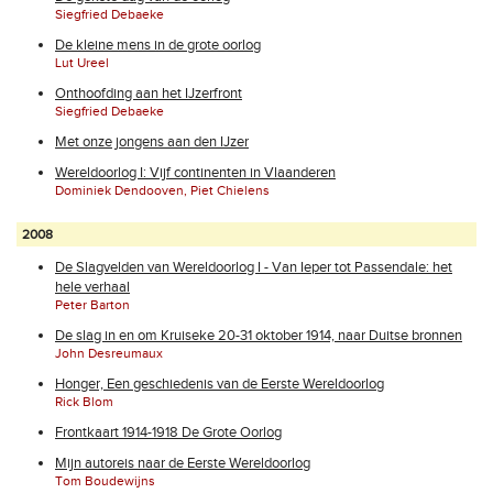
Siegfried Debaeke
De kleine mens in de grote oorlog
Lut Ureel
Onthoofding aan het IJzerfront
Siegfried Debaeke
Met onze jongens aan den IJzer
Wereldoorlog I: Vijf continenten in Vlaanderen
Dominiek Dendooven, Piet Chielens
2008
De Slagvelden van Wereldoorlog I - Van Ieper tot Passendale: het
hele verhaal
Peter Barton
De slag in en om Kruiseke 20-31 oktober 1914, naar Duitse bronnen
John Desreumaux
Honger, Een geschiedenis van de Eerste Wereldoorlog
Rick Blom
Frontkaart 1914-1918 De Grote Oorlog
Mijn autoreis naar de Eerste Wereldoorlog
Tom Boudewijns