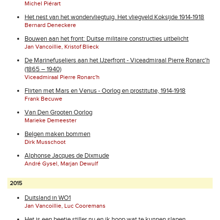
Michel Piérart
Het nest van het wondervliegtuig. Het vliegveld Koksijde 1914-1918
Bernard Deneckere
Bouwen aan het front: Duitse militaire constructies uitbelicht
Jan Vancoillie, Kristof Blieck
De Marinefuseliers aan het IJzerfront - Viceadmiraal Pierre Ronarc'h
(1865 – 1940)
Viceadmiraal Pierre Ronarc'h
Flirten met Mars en Venus - Oorlog en prostitutie, 1914-1918
Frank Becuwe
Van Den Grooten Oorlog
Marieke Demeester
Belgen maken bommen
Dirk Musschoot
Alphonse Jacques de Dixmude
André Gysel, Marjan Dewulf
2015
Duitsland in WO1
Jan Vancoillie, Luc Cooremans
Het is een beetje stiller nu en ik hoop wat te kunnen slapen...