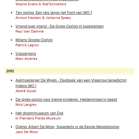
Wayne Evans & Staf Schoeters
Ten oorlog. Een reis langs het front van WO 1
Arnout Hauben & Johanna Spaey
Vriend over vijand - De Grote Oorlog in spotprenten
Paul Van Damme
Milans Groote Oorlog
Patrick Lagrou
Vossenjong
Marc Andries
2012
Aalmoezenier De Wyels - Dagboek van een Vlaamse benedictijn
tijdens WO I
Abdré Gysel
De grote oorlog voor kleine kinderen. Heldenmoed in beeld
Nick Langley
Het droommuseum van Dré
In Flanders Fields Museum
Dokter Albert De Moor, Spoedarts in de Eerste Wereldoorlog
Jack De Moor