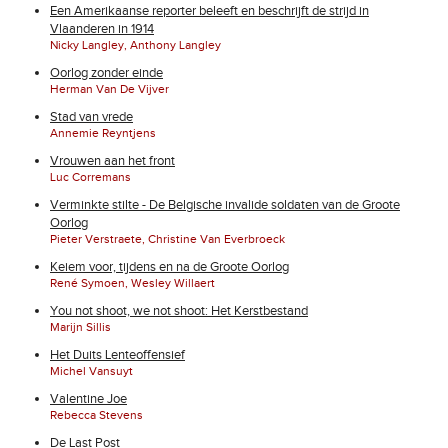
Een Amerikaanse reporter beleeft en beschrijft de strijd in
Vlaanderen in 1914
Nicky Langley, Anthony Langley
Oorlog zonder einde
Herman Van De Vijver
Stad van vrede
Annemie Reyntjens
Vrouwen aan het front
Luc Corremans
Verminkte stilte - De Belgische invalide soldaten van de Groote
Oorlog
Pieter Verstraete, Christine Van Everbroeck
Keiem voor, tijdens en na de Groote Oorlog
René Symoen, Wesley Willaert
You not shoot, we not shoot: Het Kerstbestand
Marijn Sillis
Het Duits Lenteoffensief
Michel Vansuyt
Valentine Joe
Rebecca Stevens
De Last Post