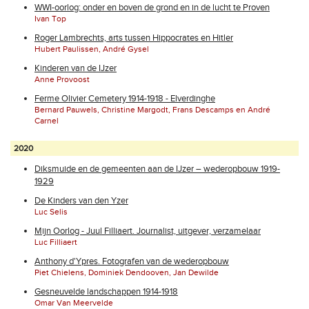
WWI-oorlog: onder en boven de grond en in de lucht te Proven
Ivan Top
Roger Lambrechts, arts tussen Hippocrates en Hitler
Hubert Paulissen, André Gysel
Kinderen van de IJzer
Anne Provoost
Ferme Olivier Cemetery 1914-1918 - Elverdinghe
Bernard Pauwels, Christine Margodt, Frans Descamps en André
Carnel
2020
Diksmuide en de gemeenten aan de IJzer – wederopbouw 1919-
1929
De Kinders van den Yzer
Luc Selis
Mijn Oorlog - Juul Filliaert. Journalist, uitgever, verzamelaar
Luc Filliaert
Anthony d'Ypres. Fotografen van de wederopbouw
Piet Chielens, Dominiek Dendooven, Jan Dewilde
Gesneuvelde landschappen 1914-1918
Omar Van Meervelde