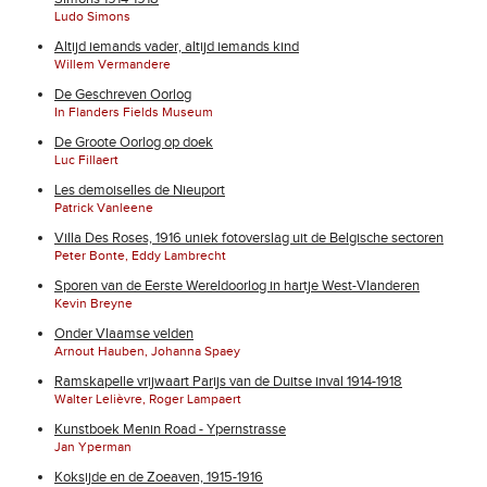
Ludo Simons
Altijd iemands vader, altijd iemands kind
Willem Vermandere
De Geschreven Oorlog
In Flanders Fields Museum
De Groote Oorlog op doek
Luc Fillaert
Les demoiselles de Nieuport
Patrick Vanleene
Villa Des Roses, 1916 uniek fotoverslag uit de Belgische sectoren
Peter Bonte, Eddy Lambrecht
Sporen van de Eerste Wereldoorlog in hartje West-Vlanderen
Kevin Breyne
Onder Vlaamse velden
Arnout Hauben, Johanna Spaey
Ramskapelle vrijwaart Parijs van de Duitse inval 1914-1918
Walter Lelièvre, Roger Lampaert
Kunstboek Menin Road - Ypernstrasse
Jan Yperman
Koksijde en de Zoeaven, 1915-1916