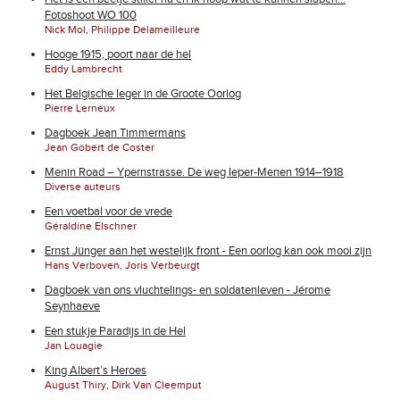
Fotoshoot WO 100
Nick Mol, Philippe Delameilleure
Hooge 1915, poort naar de hel
Eddy Lambrecht
Het Belgische leger in de Groote Oorlog
Pierre Lerneux
Dagboek Jean Timmermans
Jean Gobert de Coster
Menin Road – Ypernstrasse. De weg Ieper-Menen 1914–1918
Diverse auteurs
Een voetbal voor de vrede
Géraldine Elschner
Ernst Jünger aan het westelijk front - Een oorlog kan ook mooi zijn
Hans Verboven, Joris Verbeurgt
Dagboek van ons vluchtelings- en soldatenleven - Jérome
Seynhaeve
Een stukje Paradijs in de Hel
Jan Louagie
King Albert’s Heroes
August Thiry, Dirk Van Cleemput