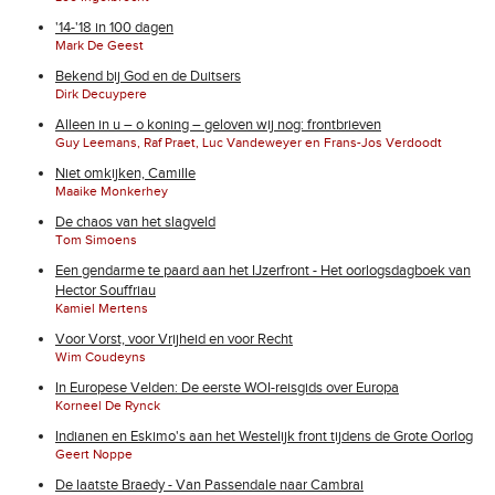
'14-'18 in 100 dagen
Mark De Geest
Bekend bij God en de Duitsers
Dirk Decuypere
Alleen in u – o koning – geloven wij nog: frontbrieven
Guy Leemans, Raf Praet, Luc Vandeweyer en Frans-Jos Verdoodt
Niet omkijken, Camille
Maaike Monkerhey
De chaos van het slagveld
Tom Simoens
Een gendarme te paard aan het IJzerfront - Het oorlogsdagboek van
Hector Souffriau
Kamiel Mertens
Voor Vorst, voor Vrijheid en voor Recht
Wim Coudeyns
In Europese Velden: De eerste WOI-reisgids over Europa
Korneel De Rynck
Indianen en Eskimo's aan het Westelijk front tijdens de Grote Oorlog
Geert Noppe
De laatste Braedy - Van Passendale naar Cambrai