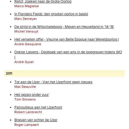
Relict, zoeken naar de Grote Oorlog
Marco Magielse
In Flanders Fields: den grooten oorlog in beeld
Marc Demeyer
De strijd in de Wijtschateboog - Mesen en Heuvelland in '14-'18
Michel Vansuyt
Het vergeten offer - Veurne van Belle Epoque naar Wereldoorlog I
André Gesquiere
Dokter Lievens - Dagboek van een arts in de loopgraven tijdens WO
I
André Gysel
2011
Tot aan de IJzer - Van het IJzerfront geen nieuws
Max Deauville
Het gezag onder vuur
Tom Simoens
Patrouilleus aan het IJzerfront
Robert Lambrecht
Brieven van achter de IJzer
Roger Lampaert