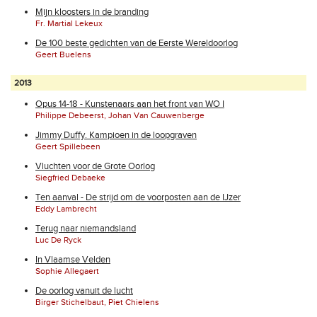
Mijn kloosters in de branding
Fr. Martial Lekeux
De 100 beste gedichten van de Eerste Wereldoorlog
Geert Buelens
2013
Opus 14-18 - Kunstenaars aan het front van WO I
Philippe Debeerst, Johan Van Cauwenberge
Jimmy Duffy. Kampioen in de loopgraven
Geert Spillebeen
Vluchten voor de Grote Oorlog
Siegfried Debaeke
Ten aanval - De strijd om de voorposten aan de IJzer
Eddy Lambrecht
Terug naar niemandsland
Luc De Ryck
In Vlaamse Velden
Sophie Allegaert
De oorlog vanuit de lucht
Birger Stichelbaut, Piet Chielens