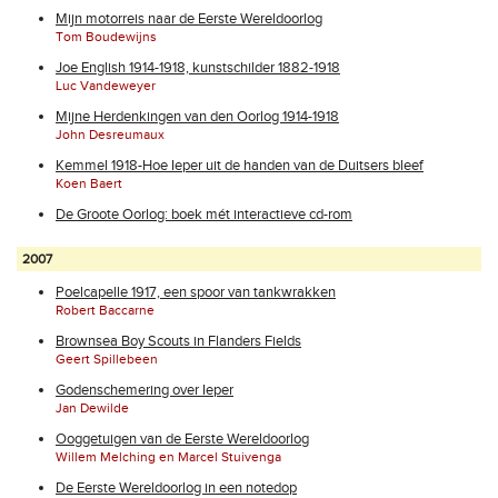
Mijn motorreis naar de Eerste Wereldoorlog
Tom Boudewijns
Joe English 1914-1918, kunstschilder 1882-1918
Luc Vandeweyer
Mijne Herdenkingen van den Oorlog 1914-1918
John Desreumaux
Kemmel 1918-Hoe Ieper uit de handen van de Duitsers bleef
Koen Baert
De Groote Oorlog: boek mét interactieve cd-rom
2007
Poelcapelle 1917, een spoor van tankwrakken
Robert Baccarne
Brownsea Boy Scouts in Flanders Fields
Geert Spillebeen
Godenschemering over Ieper
Jan Dewilde
Ooggetuigen van de Eerste Wereldoorlog
Willem Melching en Marcel Stuivenga
De Eerste Wereldoorlog in een notedop