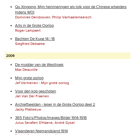
Qu Xingoing, Mijn herinneringen als tolk voor de Chinese arbeiders
tijdens WOI
Dominiek Dendooven, Philip Vanhaelemeersch
Arts in de Grote Oorlog
Roger Lampaert
Bachten De Kupe 14 | 18
Siegfried Debaeke
2009
De modder van de Westhoek
Max Deauville
Mijn grote oorlog
Jef Vermeiren - Mijn grote oorlog
Voor den kop geschoten
Jan Van Der Fraenen
Archiefbeelden - Ieper in de Grote Oorlog deel 2
Jacky Platteeuw
365 Foto's/Photos/Images/Bilder 1914-1918
Julus Serafien D'Haene, André Gysel
Vlaanderen Niemandsland 1914