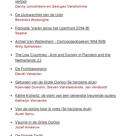
verloor
Danny Jonckheere en Georges Vandromme
De sluiswachter van de IJzer
Benedict Wydooghe
Fotogids ‘Varen langs het IJzerfront 2014-18’
Seastar
Achiel Van Walleghem - Oorlogsdagboeken 1914-1918
Willy Spillebeen
The Low Countries - Arts and Society in Flanders and the
Netherlands 22
De Frontbeweging
Daniël Vanacker
Getuigen van de Grote Oorlog (3e herziene druk)
Koenraad Dumolin, Steven Vansteenkiste, Jan Verdoodt
Käthe Kollwitz: de stem van een generatie treurende ouders
Kathelijn Vervarcke
Van de oorlog hoor ik niets (3e herziene druk)
Aurel Sercu
Veurne in de Grote Oorlog
Jozef Ameeuw
De Groote Tocht