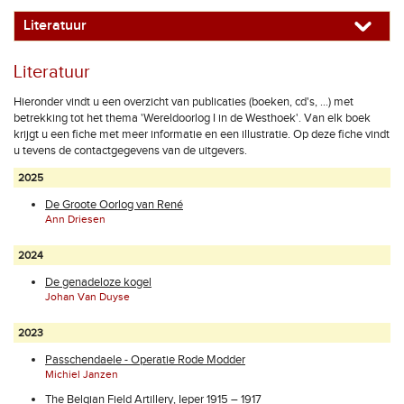
Literatuur
Literatuur
Hieronder vindt u een overzicht van publicaties (boeken, cd's, ...) met
betrekking tot het thema 'Wereldoorlog I in de Westhoek'. Van elk boek
krijgt u een fiche met meer informatie en een illustratie. Op deze fiche vindt
u tevens de contactgegevens van de uitgevers.
2025
De Groote Oorlog van René
Ann Driesen
2024
De genadeloze kogel
Johan Van Duyse
2023
Passchendaele - Operatie Rode Modder
Michiel Janzen
The Belgian Field Artillery, Ieper 1915 – 1917