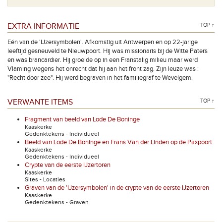
EXTRA INFORMATIE
TOP ↑
Eén van de 'IJzersymbolen'. Afkomstig uit Antwerpen en op 22-jarige
leeftijd gesneuveld te Nieuwpoort. Hij was missionaris bij de Witte Paters
en was brancardier. Hij groeide op in een Franstalig milieu maar werd
Vlaming wegens het onrecht dat hij aan het front zag. Zijn leuze was :
"Recht door zee". Hij werd begraven in het familiegraf te Wevelgem.
VERWANTE ITEMS
TOP ↑
Fragment van beeld van Lode De Boninge
Kaaskerke
Gedenktekens - Individueel
Beeld van Lode De Boninge en Frans Van der Linden op de Paxpoort
Kaaskerke
Gedenktekens - Individueel
Crypte van de eerste IJzertoren
Kaaskerke
Sites - Locaties
Graven van de 'IJzersymbolen' in de crypte van de eerste IJzertoren
Kaaskerke
Gedenktekens - Graven