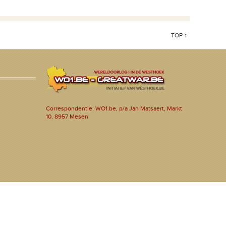
TOP ↑
Correspondentie: WO1.be, p/a Jan Matsaert, Markt
10, 8957 Mesen