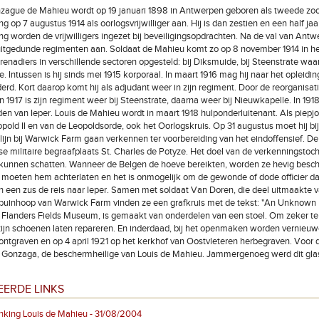
zague de Mahieu wordt op 19 januari 1898 in Antwerpen geboren als tweede zoon 
ng op 7 augustus 1914 als oorlogsvrijwilliger aan. Hij is dan zestien en een half jaa
ing worden de vrijwilligers ingezet bij beveiligingsopdrachten. Na de val van An
s uitgedunde regimenten aan. Soldaat de Mahieu komt zo op 8 november 1914 in h
enadiers in verschillende sectoren opgesteld: bij Diksmuide, bij Steenstrate waar
 Intussen is hij sinds mei 1915 korporaal. In maart 1916 mag hij naar het opleidin
erd. Kort daarop komt hij als adjudant weer in zijn regiment. Door de reorganisat
n 1917 is zijn regiment weer bij Steenstrate, daarna weer bij Nieuwkapelle. In 1918
en van Ieper. Louis de Mahieu wordt in maart 1918 hulponderluitenant. Als piepjong
pold II en van de Leopoldsorde, ook het Oorlogskruis. Op 31 augustus moet hij bi
lijn bij Warwick Farm gaan verkennen ter voorbereiding van het eindoffensief. De b
se militaire begraafplaats St. Charles de Potyze. Het doel van de verkenningstocht
 kunnen schatten. Wanneer de Belgen de hoeve bereikten, worden ze hevig bescho
moeten hem achterlaten en het is onmogelijk om de gewonde of dode officier daa
 een zus de reis naar Ieper. Samen met soldaat Van Doren, die deel uitmaakte van 
puinhoop van Warwick Farm vinden ze een grafkruis met de tekst: "An Unknown Be
In Flanders Fields Museum, is gemaakt van onderdelen van een stoel. Om zeker te
ijn schoenen laten repareren. En inderdaad, bij het openmaken worden vernieuw
 ontgraven en op 4 april 1921 op het kerkhof van Oostvleteren herbegraven. Voor 
 Gonzaga, de beschermheilige van Louis de Mahieu. Jammergenoeg werd dit glasraa
EERDE LINKS
nking Louis de Mahieu - 31/08/2004