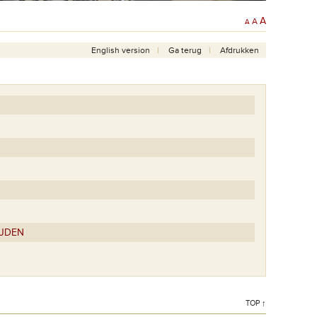
A
A
A
English version
Ga terug
Afdrukken
IJDEN
TOP ↑