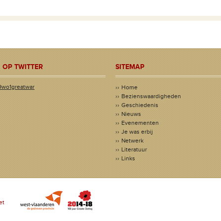
 OP TWITTER
SITEMAP
@wo1greatwar
Home
Bezienswaardigheden
Geschiedenis
Nieuws
Evenementen
Je was erbij
Netwerk
Literatuur
Links
et