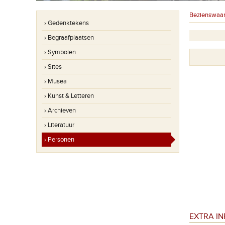
Bezienswaa
› Gedenktekens
› Begraafplaatsen
› Symbolen
› Sites
› Musea
› Kunst & Letteren
› Archieven
› Literatuur
› Personen
EXTRA I