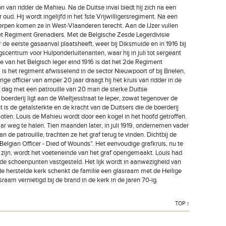
van ridder de Mahieu. Na de Duitse inval biedt hij zich na een
r oud. Hij wordt ingelijfd in het 1ste Vrijwilligersregiment. Na een
twerpen komen ze in West-Vlaanderen terecht. Aan de IJzer vullen
et Regiment Grenadiers. Met de Belgische Zesde Legerdivisie
 de eerste gasaanval plaatsheeft, weer bij Diksmuide en in 1916 bij
gscentrum voor Hulponderluitenanten, waar hij in juli tot sergeant
ie van het Belgisch leger eind 1916 is dat het 2de Regiment
 is het regiment afwisselend in de sector Nieuwpoort of bij Brielen,
e officier van amper 20 jaar draagt hij het kruis van ridder in de
j dag met een patrouille van 20 man de sterke Duitse
oerderij ligt aan de Wieltjesstraat te Ieper, zowat tegenover de
 is de getalsterkte en de kracht van de Duitsers die de boerderij
ten. Louis de Mahieu wordt door een kogel in het hoofd getroffen.
r weg te halen. Tien maanden later, in juli 1919, ondernemen vader
de patrouille, trachten ze het graf terug te vinden. Dichtbij de
lgian Officer - Died of Wounds". Het eenvoudige grafkruis, nu te
 zijn, wordt het voeteneinde van het graf opengemaakt. Louis had
de schoenpunten vastgesteld. Het lijk wordt in aanwezigheid van
de herstelde kerk schenkt de familie een glasraam met de Heilige
m vernietigd bij de brand in de kerk in de jaren 70-ig.
TOP ↑