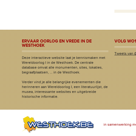
ERVAAR OORLOG EN VREDE IN DE
VOLG WO1
WESTHOEK
Tweets van 
Deze interactieve website laat je kennismaken met
Wereldoorlog I in de Westhoek. De centrale
database omvat alle monumenten, sites, lokaties,
begraafplaatsen, ... in de Westhoek.
Verder vind je alle belangrijke evenementen die
herinneren aan Wereldoorlog I, een literatuurlijst, de
musea, interessante websites en uitgebreide
historische informatie.
in samenwerking m