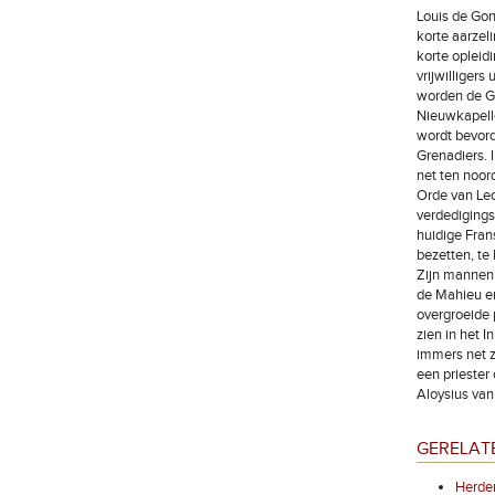
Louis de Gon
korte aarzeli
korte opleid
vrijwilliger
worden de Gr
Nieuwkapelle.
wordt bevord
Grenadiers. I
net ten noord
Orde van Leo
verdedigings
huidige Fran
bezetten, te
Zijn mannen 
de Mahieu en
overgroeide 
zien in het 
immers net z
een priester
Aloysius van
GERELAT
Herde