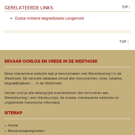
GERELATEERDE LINKS
TOP ↑
Duitse militaire begraafplaats Langemark
TOP ↑
ERVAAR OORLOG EN VREDE IN DE WESTHOEK
Deze interactieve website laat je kennismaken met Wereldoorlog I in de
Westhoek. De centrale database omvat alle monumenten, sites, lokaties,
begraafplaatsen, ... in de Westhoek.
Verder vind je alle belangrijke evenementen die herinneren aan
Wereldoorlog I, een literatuurlijst, de musea, interessante websites en
uitgebreide historische informatie.
SITEMAP
Home
Bezienswaardigheden