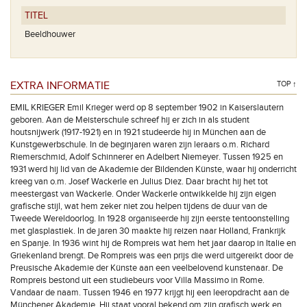
TITEL
Beeldhouwer
EXTRA INFORMATIE
TOP ↑
EMIL KRIEGER Emil Krieger werd op 8 september 1902 in Kaiserslautern
geboren. Aan de Meisterschule schreef hij er zich in als student
houtsnijwerk (1917-1921) en in 1921 studeerde hij in München aan de
Kunstgewerbschule. In de beginjaren waren zijn leraars o.m. Richard
Riemerschmid, Adolf Schinnerer en Adelbert Niemeyer. Tussen 1925 en
1931 werd hij lid van de Akademie der Bildenden Künste, waar hij onderricht
kreeg van o.m. Josef Wackerle en Julius Diez. Daar bracht hij het tot
meestergast van Wackerle. Onder Wackerle ontwikkelde hij zijn eigen
grafische stijl, wat hem zeker niet zou helpen tijdens de duur van de
Tweede Wereldoorlog. In 1928 organiseerde hij zijn eerste tentoonstelling
met glasplastiek. In de jaren 30 maakte hij reizen naar Holland, Frankrijk
en Spanje. In 1936 wint hij de Rompreis wat hem het jaar daarop in Italie en
Griekenland brengt. De Rompreis was een prijs die werd uitgereikt door de
Preusische Akademie der Künste aan een veelbelovend kunstenaar. De
Rompreis bestond uit een studiebeurs voor Villa Massimo in Rome.
Vandaar de naam. Tussen 1946 en 1977 krijgt hij een leeropdracht aan de
Münchener Akademie. Hij staat vooral bekend om zijn grafisch werk en