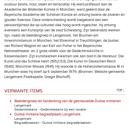
scultuur (brons, hout, steen en terracotta). Hij werd professor aan de
Akademie der Bildender Künste in München, werd geëerd door de
Bayerische Akademie der Schönen Künste en ontving tevens de zilveren en
gouden Seerose. Deze onderscheiding wordt toegekend aan een
persoonlijkheid die op cultureel vlak hoog wordt ingeschat. Hij ontving
eveneens een Kunstprijs van de stad Schwabing. Zijn bekendste werken
zijn, naast de beeldengroep in Langemark, het Brunnen am
Innenministerium in München, het Ehrenmal in Treuchtlingen, de bustes
van Richard Wagner en van Karl von Fisher in het Bayerisches
Nationaltheater, en 2 grote reliëfs voor de Gedächtniskirche in
Kaiserslautern. Zijn kunstwerken kwamen ook aan bod in de literatuur: Die
Kunst und das Schöne Heim (1952/53), Die Kunst im Deutschen Reich
(1940), Münchner Mosaik (1941). Hij woonde in de Hohenzollernstrasse 16 in
Munchen waar hij stierf op 6 september 1979. (Bronnen: Website gemeente
Langemark-Poelkapelle; Gregor Bischoff).
VERWANTE ITEMS
TOP ↑
Beeldengroep ter herdenking van de gesneuvelde Duitse militairen
Langemark
Gedenktekens - Gedenktekens bij een locatie
Duitse militaire begraafplaats Langemark
Langemark
Begraafplaatsen - Duitse militaire begraafplaatsen