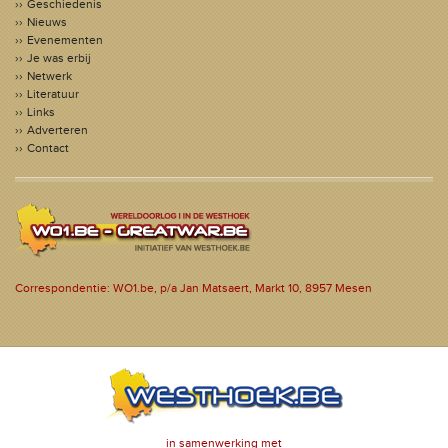
Geschiedenis
Nieuws
Evenementen
Je was erbij
Netwerk
Literatuur
Links
Adverteren
Contact
Correspondentie: WO1.be, p/a Jan Matsaert, Markt 10, 8957 Mesen
in samenwerking met