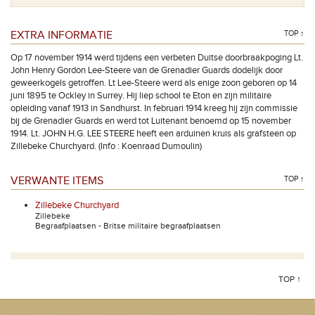
EXTRA INFORMATIE
TOP ↑
Op 17 november 1914 werd tijdens een verbeten Duitse doorbraakpoging Lt.
John Henry Gordon Lee-Steere van de Grenadier Guards dodelijk door
geweerkogels getroffen. Lt Lee-Steere werd als enige zoon geboren op 14
juni 1895 te Ockley in Surrey. Hij liep school te Eton en zijn militaire
opleiding vanaf 1913 in Sandhurst. In februari 1914 kreeg hij zijn commissie
bij de Grenadier Guards en werd tot Luitenant benoemd op 15 november
1914. Lt. JOHN H.G. LEE STEERE heeft een arduinen kruis als grafsteen op
Zillebeke Churchyard. (Info : Koenraad Dumoulin)
VERWANTE ITEMS
TOP ↑
Zillebeke Churchyard
Zillebeke
Begraafplaatsen - Britse militaire begraafplaatsen
TOP ↑