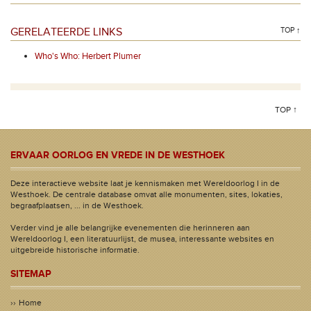
GERELATEERDE LINKS
TOP ↑
Who's Who: Herbert Plumer
TOP ↑
ERVAAR OORLOG EN VREDE IN DE WESTHOEK
Deze interactieve website laat je kennismaken met Wereldoorlog I in de
Westhoek. De centrale database omvat alle monumenten, sites, lokaties,
begraafplaatsen, ... in de Westhoek.
Verder vind je alle belangrijke evenementen die herinneren aan
Wereldoorlog I, een literatuurlijst, de musea, interessante websites en
uitgebreide historische informatie.
SITEMAP
Home