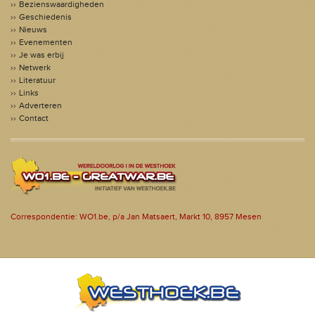
Bezienswaardigheden
Geschiedenis
Nieuws
Evenementen
Je was erbij
Netwerk
Literatuur
Links
Adverteren
Contact
Correspondentie: WO1.be, p/a Jan Matsaert, Markt 10, 8957 Mesen