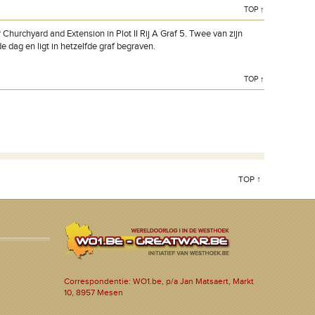
TOP ↑
 Churchyard and Extension in Plot II Rij A Graf 5. Twee van zijn
e dag en ligt in hetzelfde graf begraven.
TOP ↑
TOP ↑
Correspondentie: WO1.be, p/a Jan Matsaert, Markt
10, 8957 Mesen