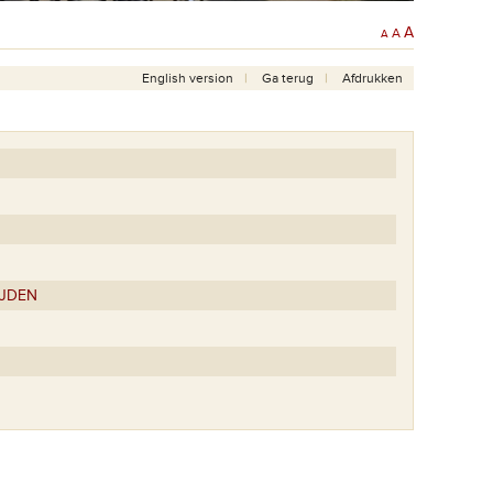
A
A
A
English version
Ga terug
Afdrukken
IJDEN