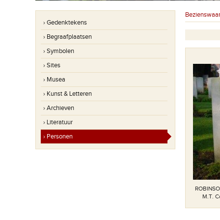
Bezienswaa
› Gedenktekens
› Begraafplaatsen
› Symbolen
› Sites
› Musea
› Kunst & Letteren
› Archieven
› Literatuur
› Personen
ROBINSON
M.T. C