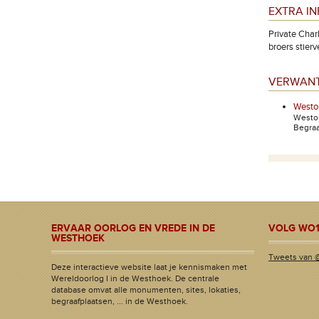
EXTRA I
Private Char
broers stierv
VERWANT
Westo
Westo
Begraa
ERVAAR OORLOG EN VREDE IN DE
VOLG WO1
WESTHOEK
Tweets van 
Deze interactieve website laat je kennismaken met
Wereldoorlog I in de Westhoek. De centrale
database omvat alle monumenten, sites, lokaties,
begraafplaatsen, ... in de Westhoek.