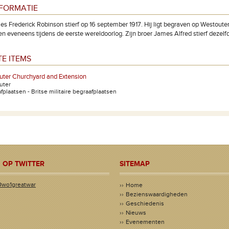
NFORMATIE
les Frederick Robinson stierf op 16 september 1917. Hij ligt begraven op Westouter
en eveneens tijdens de eerste wereldoorlog. Zijn broer James Alfred stierf dezelfd
E ITEMS
uter Churchyard and Extension
uter
fplaatsen - Britse militaire begraafplaatsen
 OP TWITTER
SITEMAP
@wo1greatwar
Home
Bezienswaardigheden
Geschiedenis
Nieuws
Evenementen