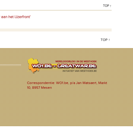
TOP ↑
aan het IJzerfront'
TOP ↑
Correspondentie: WO1.be, p/a Jan Matsaert, Markt
10, 8957 Mesen