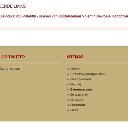
EERDE LINKS
De oorlog van Valentin - Brieven van Oostendenaar Valentin Dewaele, kanonnier 
 OP TWITTER
SITEMAP
@wo1greatwar
Home
Bezienswaardigheden
Geschiedenis
Nieuws
Evenementen
Je was erbij
Netwerk
Literatuur
Links