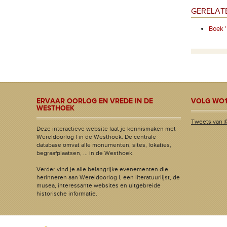
GERELAT
Boek '
ERVAAR OORLOG EN VREDE IN DE
VOLG WO1
WESTHOEK
Tweets van 
Deze interactieve website laat je kennismaken met
Wereldoorlog I in de Westhoek. De centrale
database omvat alle monumenten, sites, lokaties,
begraafplaatsen, ... in de Westhoek.
Verder vind je alle belangrijke evenementen die
herinneren aan Wereldoorlog I, een literatuurlijst, de
musea, interessante websites en uitgebreide
historische informatie.