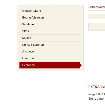
Bezienswaa
› Gedenktekens
› Begraafplaatsen
› Symbolen
› Sites
› Musea
› Kunst & Letteren
› Archieven
› Literatuur
› Personen
EXTRA I
In april 1915
59ste batter