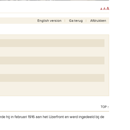
A
A
A
English version
Ga terug
Afdrukken
TOP ↑
erde hij in februari 1916 aan het IJzerfront en werd ingedeeld bij de