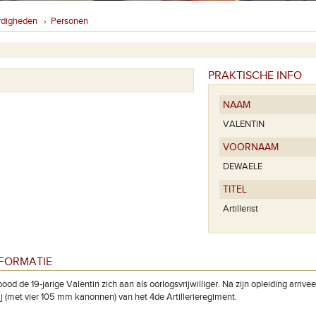
rdigheden
Personen
›
PRAKTISCHE INFO
NAAM
VALENTIN
VOORNAAM
DEWAELE
TITEL
Artillerist
NFORMATIE
 bood de 19-jarige Valentin zich aan als oorlogsvrijwilliger. Na zijn opleiding arrive
ij (met vier 105 mm kanonnen) van het 4de Artillerieregiment.