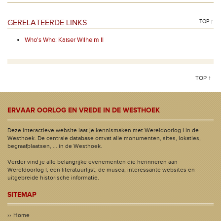
GERELATEERDE LINKS
TOP ↑
Who's Who: Kaiser Wilhelm II
TOP ↑
ERVAAR OORLOG EN VREDE IN DE WESTHOEK
Deze interactieve website laat je kennismaken met Wereldoorlog I in de
Westhoek. De centrale database omvat alle monumenten, sites, lokaties,
begraafplaatsen, ... in de Westhoek.
Verder vind je alle belangrijke evenementen die herinneren aan
Wereldoorlog I, een literatuurlijst, de musea, interessante websites en
uitgebreide historische informatie.
SITEMAP
Home