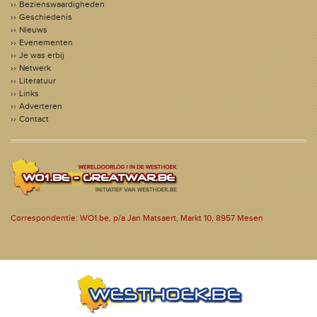
Bezienswaardigheden
Geschiedenis
Nieuws
Evenementen
Je was erbij
Netwerk
Literatuur
Links
Adverteren
Contact
Correspondentie: WO1.be, p/a Jan Matsaert, Markt 10, 8957 Mesen