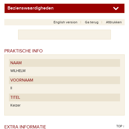
Bezienswaardigheden
English version
Ga terug
Afdrukken
PRAKTISCHE INFO
NAAM
WILHELM
VOORNAAM
II
TITEL
Keizer
EXTRA INFORMATIE
TOP ↑