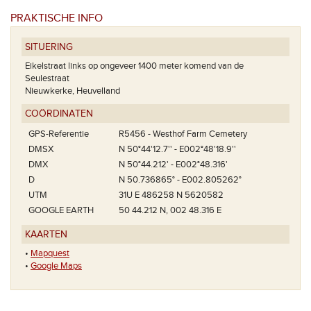
PRAKTISCHE INFO
SITUERING
Eikelstraat links op ongeveer 1400 meter komend van de
Het plan 
Seulestraat
Nieuwkerke, Heuvelland
COÖRDINATEN
GPS-Referentie
R5456 - Westhof Farm Cemetery
DMSX
N 50°44'12.7'' - E002°48'18.9''
DMX
N 50°44.212' - E002°48.316'
D
N 50.736865° - E002.805262°
UTM
31U E 486258 N 5620582
GOOGLE EARTH
50 44.212 N, 002 48.316 E
KAARTEN
•
Mapquest
•
Google Maps