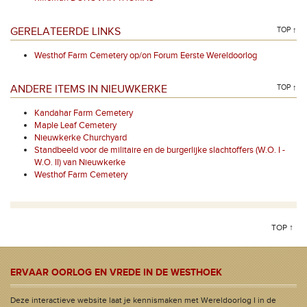
GERELATEERDE LINKS
TOP ↑
Westhof Farm Cemetery op/on Forum Eerste Wereldoorlog
ANDERE ITEMS IN NIEUWKERKE
TOP ↑
Kandahar Farm Cemetery
Maple Leaf Cemetery
Nieuwkerke Churchyard
Standbeeld voor de militaire en de burgerlijke slachtoffers (W.O. I -
W.O. II) van Nieuwkerke
Westhof Farm Cemetery
TOP ↑
ERVAAR OORLOG EN VREDE IN DE WESTHOEK
Deze interactieve website laat je kennismaken met Wereldoorlog I in de