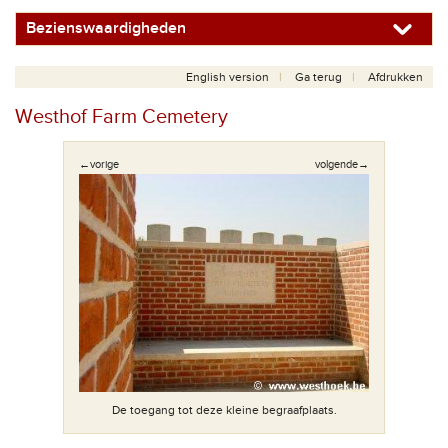
Bezienswaardigheden
English version
Ga terug
Afdrukken
Westhof Farm Cemetery
←vorige
volgende→
ied in this
De toegang tot deze kleine begraafplaats.