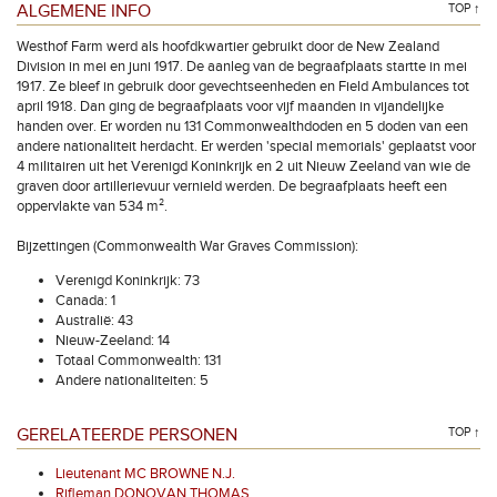
ALGEMENE INFO
TOP ↑
Westhof Farm werd als hoofdkwartier gebruikt door de New Zealand
Division in mei en juni 1917. De aanleg van de begraafplaats startte in mei
1917. Ze bleef in gebruik door gevechtseenheden en Field Ambulances tot
april 1918. Dan ging de begraafplaats voor vijf maanden in vijandelijke
handen over. Er worden nu 131 Commonwealthdoden en 5 doden van een
andere nationaliteit herdacht. Er werden 'special memorials' geplaatst voor
4 militairen uit het Verenigd Koninkrijk en 2 uit Nieuw Zeeland van wie de
graven door artillerievuur vernield werden. De begraafplaats heeft een
oppervlakte van 534 m².
Bijzettingen (Commonwealth War Graves Commission):
Verenigd Koninkrijk: 73
Canada: 1
Australië: 43
Nieuw-Zeeland: 14
Totaal Commonwealth: 131
Andere nationaliteiten: 5
GERELATEERDE PERSONEN
TOP ↑
Lieutenant MC BROWNE N.J.
Rifleman DONOVAN THOMAS