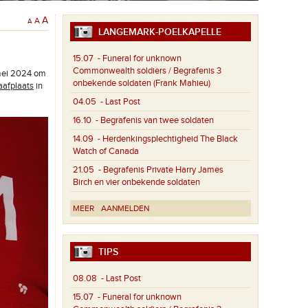
A
A
A
LANGEMARK-POELKAPELLE
15.07
- Funeral for unknown
Commonwealth soldiers / Begrafenis 3
 mei 2024 om
onbekende soldaten (Frank Mahieu)
aafplaats
in
04.05
- Last Post
16.10
- Begrafenis van twee soldaten
14.09
- Herdenkingsplechtigheid The Black
Watch of Canada
21.05
- Begrafenis Private Harry James
Birch en vier onbekende soldaten
MEER
AANMELDEN
TIPS
08.08
- Last Post
15.07
- Funeral for unknown