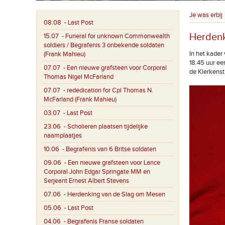
Je was erbij
08.08
- Last Post
Herdenk
15.07
- Funeral for unknown Commonwealth
soldiers / Begrafenis 3 onbekende soldaten
In het kade
(Frank Mahieu)
18.45 uur ee
07.07
- Een nieuwe grafsteen voor Corporal
de Klerkenst
Thomas Nigel McFarland
07.07
- rededication for Cpl Thomas N.
McFarland (Frank Mahieu)
03.07
- Last Post
23.06
- Scholieren plaatsen tijdelijke
naamplaatjes
10.06
- Begrafenis van 6 Britse soldaten
09.06
- Een nieuwe grafsteen voor Lance
Corporal John Edgar Springate MM en
Serjeant Ernest Albert Stevens
07.06
- Herdenking van de Slag om Mesen
05.06
- Last Post
04.06
- Begrafenis Franse soldaten