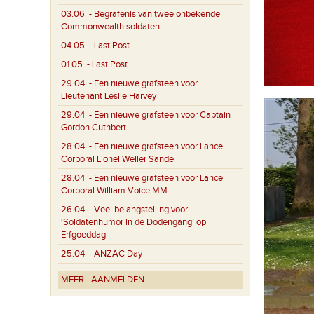
03.06
- Begrafenis van twee onbekende
Commonwealth soldaten
04.05
- Last Post
01.05
- Last Post
29.04
- Een nieuwe grafsteen voor
Lieutenant Leslie Harvey
29.04
- Een nieuwe grafsteen voor Captain
Gordon Cuthbert
28.04
- Een nieuwe grafsteen voor Lance
Corporal Lionel Weller Sandell
28.04
- Een nieuwe grafsteen voor Lance
Corporal William Voice MM
26.04
- Veel belangstelling voor
‘Soldatenhumor in de Dodengang’ op
Erfgoeddag
25.04
- ANZAC Day
MEER
AANMELDEN