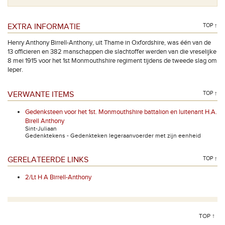
EXTRA INFORMATIE
TOP ↑
Henry Anthony Birrell-Anthony, uit Thame in Oxfordshire, was één van de
13 officieren en 382 manschappen die slachtoffer werden van die vreselijke
8 mei 1915 voor het 1st Monmouthshire regiment tijdens de tweede slag om
Ieper.
VERWANTE ITEMS
TOP ↑
Gedenksteen voor het 1st. Monmouthshire battalion en luitenant H.A.
Birell Anthony
Sint-Juliaan
Gedenktekens - Gedenkteken legeraanvoerder met zijn eenheid
GERELATEERDE LINKS
TOP ↑
2/Lt H A Birrell-Anthony
TOP ↑