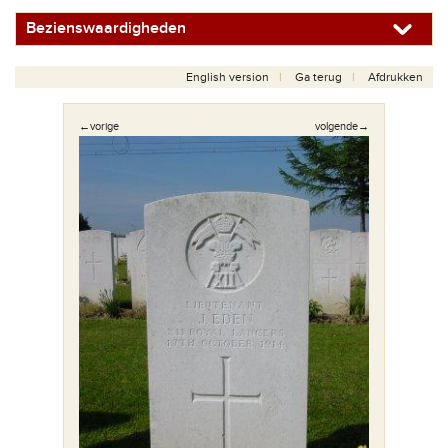
Bezienswaardigheden
English version
Ga terug
Afdrukken
←vorige
volgende→