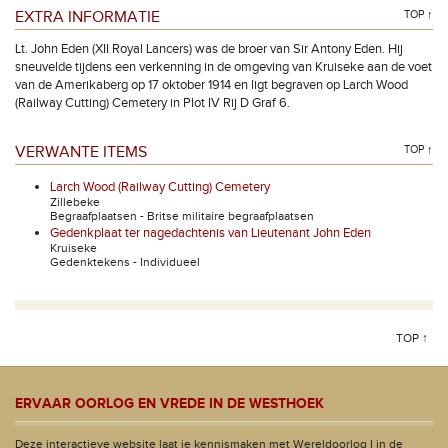
EXTRA INFORMATIE
TOP ↑
Lt. John Eden (XII Royal Lancers) was de broer van Sir Antony Eden. Hij
sneuvelde tijdens een verkenning in de omgeving van Kruiseke aan de voet
van de Amerikaberg op 17 oktober 1914 en ligt begraven op Larch Wood
(Railway Cutting) Cemetery in Plot IV Rij D Graf 6.
VERWANTE ITEMS
TOP ↑
Larch Wood (Railway Cutting) Cemetery
Zillebeke
Begraafplaatsen - Britse militaire begraafplaatsen
Gedenkplaat ter nagedachtenis van Lieutenant John Eden
Kruiseke
Gedenktekens - Individueel
TOP ↑
ERVAAR OORLOG EN VREDE IN DE WESTHOEK
Deze interactieve website laat je kennismaken met Wereldoorlog I in de