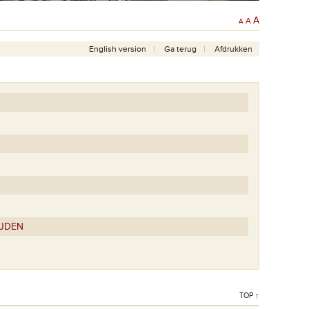
A
A
A
English version
Ga terug
Afdrukken
IJDEN
TOP ↑