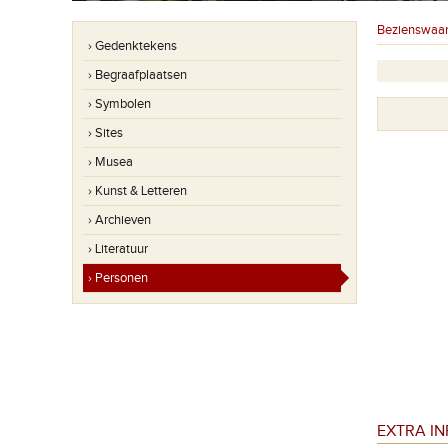
Bezienswaa
› Gedenktekens
› Begraafplaatsen
› Symbolen
› Sites
› Musea
› Kunst & Letteren
› Archieven
› Literatuur
› Personen
EXTRA I