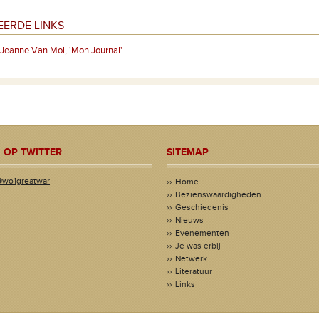
EERDE LINKS
Jeanne Van Mol, 'Mon Journal'
 OP TWITTER
SITEMAP
@wo1greatwar
Home
Bezienswaardigheden
Geschiedenis
Nieuws
Evenementen
Je was erbij
Netwerk
Literatuur
Links