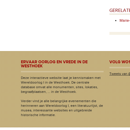
GERELAT
Marie-
ERVAAR OORLOG EN VREDE IN DE
VOLG WO1
WESTHOEK
Tweets van 
Deze interactieve website laat je kennismaken met
Wereldoorlog I in de Westhoek. De centrale
database omvat alle monumenten, sites, lokaties,
begraafplaatsen, ... in de Westhoek.
Verder vind je alle belangrijke evenementen die
herinneren aan Wereldoorlog I, een literatuurlijst, de
musea, interessante websites en uitgebreide
historische informatie.