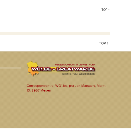
TOP ↑
TOP ↑
Correspondentie: WO1.be, p/a Jan Matsaert, Markt
10, 8957 Mesen