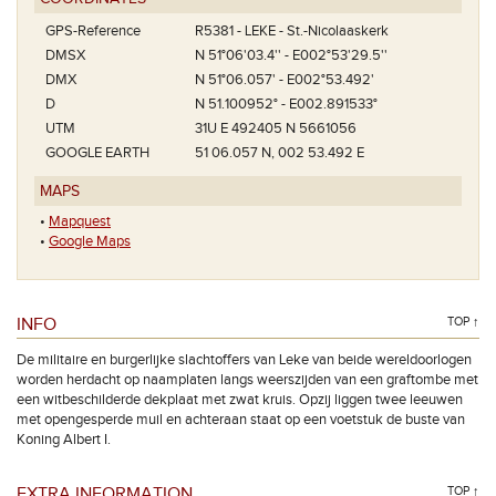
GPS-Reference
R5381 - LEKE - St.-Nicolaaskerk
DMSX
N 51°06'03.4'' - E002°53'29.5''
DMX
N 51°06.057' - E002°53.492'
D
N 51.100952° - E002.891533°
UTM
31U E 492405 N 5661056
GOOGLE EARTH
51 06.057 N, 002 53.492 E
MAPS
•
Mapquest
•
Google Maps
INFO
TOP ↑
De militaire en burgerlijke slachtoffers van Leke van beide wereldoorlogen
worden herdacht op naamplaten langs weerszijden van een graftombe met
een witbeschilderde dekplaat met zwat kruis. Opzij liggen twee leeuwen
met opengesperde muil en achteraan staat op een voetstuk de buste van
Koning Albert I.
EXTRA INFORMATION
TOP ↑