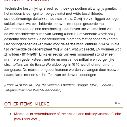
Technische beschrijving: Breed rechthoekige podium uit witgrijs granito. In
het midden is een graftombe geplaatst met witte beschilderde,
schilddakvormige dekplaat met zwart kruis. Opzij hiervan liggen op hoge
sokkels twee wit beschilderde leeuwen met open gesperde muil.
Achteraan staat op een rechthoekig, naar boven toe versmallend voetstuk
de wit beschilderde buste van Koning Albert I. Het voetstuk wordt opzij
gesteund door twee kleine steunberen in granito met gebogen zijkanten.
Het oorlogsgedenkteken werd voor de eerste maal onthuld in 1924. In die
tijd vermeldde de gedenkplaat "Wij wilden, wat was recht, EN wonnen wat
zij wilden - 1914-1918". Links en rechts van een monument stond er een
marmeren gedenksteen, met de namen van de militaire en burgerlijke
slachtoffers van de Eerste Wereldoorlog. In 1946 werd het monument
aangepast. De marmeren gedenkstenen werden vervangen door nieuwe
naamplaten met de slachtoffers van beide wereldoorlogen.
(Bron: JABOBS M., "Zij, die vielen als helden", Brugge, 1996, 2 delen -
Uitgave Provincie West-Vlaanderen)
OTHER ITEMS IN LEKE
TOP ↑
Memorial in remembrance of the civilian and military victims of Leke
(WW I and WW II)