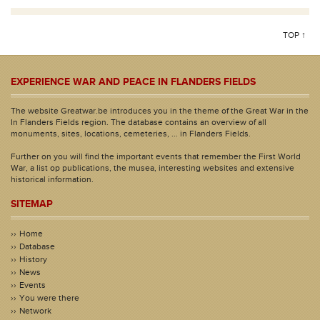
TOP ↑
EXPERIENCE WAR AND PEACE IN FLANDERS FIELDS
The website Greatwar.be introduces you in the theme of the Great War in the
In Flanders Fields region. The database contains an overview of all
monuments, sites, locations, cemeteries, ... in Flanders Fields.
Further on you will find the important events that remember the First World
War, a list op publications, the musea, interesting websites and extensive
historical information.
SITEMAP
Home
Database
History
News
Events
You were there
Network