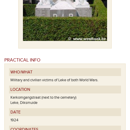
-Nicolaaskerk
Het gedenkte
PRACTICAL INFO
WHO/WHAT
Military and civilian victims of Leke of both World Wars.
LOCATION
Kerkomgangstraat (next to the cemetery)
Leke, Diksmuide
DATE
1924
COORDINATES