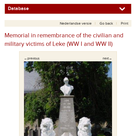
Database
Nederlandse versie
Go back
Print
Memorial in remembrance of the civilian and
military victims of Leke (WW I and WW II)
←previous
next→