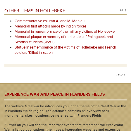
OTHER ITEMS IN HOLLEBEKE
TOP ↑
Commemorative column A. and M. Mahieu
Memorial first attacks made by Indian forces
Memorial in remembrance of the military victims of Hollebeke
Memorial plaque in memory of the battles of Palingbeek and
Scottish students (WW II)
Statue in remembrance of the victims of Hollebeke and French
soldiers 'Killed in action'
TOP ↑
EXPERIENCE WAR AND PEACE IN FLANDERS FIELDS
The website Greatwar.be introduces you in the theme of the Great War in the
In Flanders Fields region. The database contains an overview of all
monuments, sites, locations, cemeteries, ... in Flanders Fields.
Further on you will find the important events that remember the First World
War, a list op publications, the musea, interesting websites and extensive