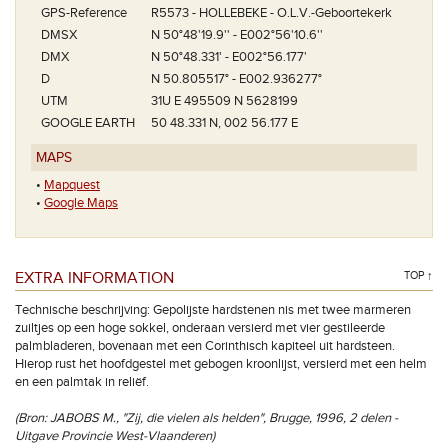
GPS-Reference
R5573 - HOLLEBEKE - O.L.V.-Geboortekerk
DMSX
N 50°48'19.9'' - E002°56'10.6''
DMX
N 50°48.331' - E002°56.177'
D
N 50.805517° - E002.936277°
UTM
31U E 495509 N 5628199
GOOGLE EARTH
50 48.331 N, 002 56.177 E
MAPS
•
Mapquest
•
Google Maps
EXTRA INFORMATION
TOP ↑
Technische beschrijving: Gepolijste hardstenen nis met twee marmeren
zuiltjes op een hoge sokkel, onderaan versierd met vier gestileerde
palmbladeren, bovenaan met een Corinthisch kapiteel uit hardsteen.
Hierop rust het hoofdgestel met gebogen kroonlijst, versierd met een helm
en een palmtak in reliëf.
(Bron: JABOBS M., "Zij, die vielen als helden", Brugge, 1996, 2 delen -
Uitgave Provincie West-Vlaanderen)