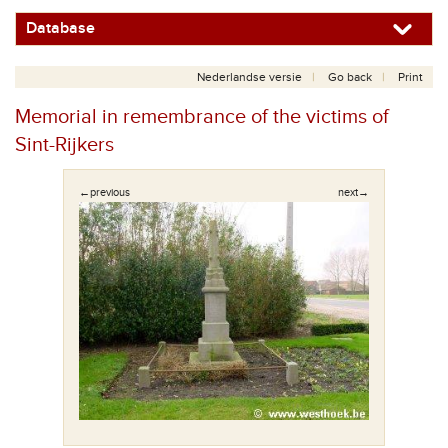
Database
Nederlandse versie
Go back
Print
Memorial in remembrance of the victims of
Sint-Rijkers
←previous
next→