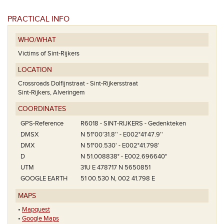
PRACTICAL INFO
WHO/WHAT
Victims of Sint-Rijkers
LOCATION
Crossroads Dolfijnstraat - Sint-Rijkersstraat
Sint-Rijkers, Alveringem
COORDINATES
GPS-Reference
R6018 - SINT-RIJKERS - Gedenkteken
DMSX
N 51°00'31.8'' - E002°41'47.9''
DMX
N 51°00.530' - E002°41.798'
D
N 51.008838° - E002.696640°
UTM
31U E 478717 N 5650851
GOOGLE EARTH
51 00.530 N, 002 41.798 E
MAPS
•
Mapquest
•
Google Maps