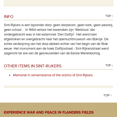
INFO
TOP ↑
Sint-Rijkers is een bijzonder dorp: geen dorpskom, geen kerk, geen pastorij,
geen school … In 1964 verloor het bovendien zijn 'Wetshuis' dat
ondergebracht was in het estaminet 'Den Dolfijn'. Het werd toen
afgebroken en overgebracht naar het openluchtmuseum van Bokrijk. De
echte verdwijning van het dorp dateert echter van het begin van de 19de
eeuw. Het monument aan de hoek Dolfijnstraat - Sint-Rijkersstraat werd
opgericht ter ere van de gesneuvelden van de Eerste Wereldoorlog.
OTHER ITEMS IN SINT-RIJKERS
TOP ↑
Memorial in remembrance of the victims of Sint-Rijkers
TOP ↑
EXPERIENCE WAR AND PEACE IN FLANDERS FIELDS