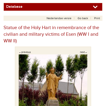
Database
Nederlandse versie
Go back
Print
Statue of the Holy Hart in remembrance of the
civilian and military victims of Esen (WW I and
WW II)
←previous
next→