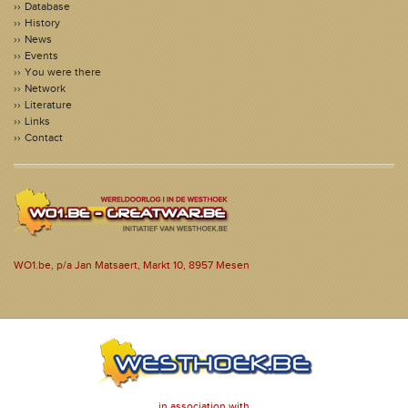
Database
History
News
Events
You were there
Network
Literature
Links
Contact
WO1.be, p/a Jan Matsaert, Markt 10, 8957 Mesen
in association with