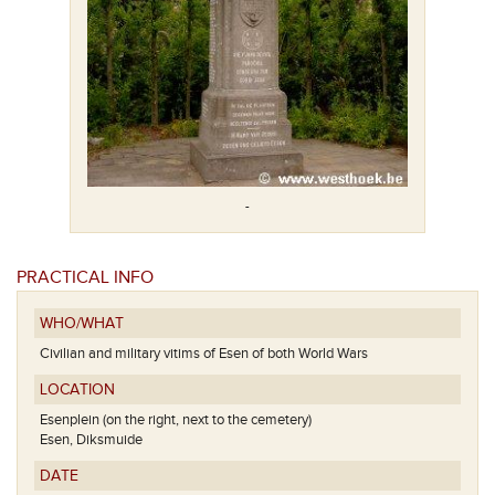
-
de armen.
Het Heil
PRACTICAL INFO
WHO/WHAT
Civilian and military vitims of Esen of both World Wars
LOCATION
Esenplein (on the right, next to the cemetery)
Esen, Diksmuide
DATE