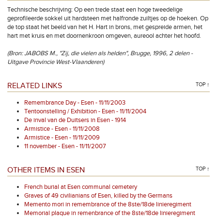
Technische beschrijving: Op een trede staat een hoge tweedelige
geprofileerde sokkel uit hardsteen met halfronde zuiltjes op de hoeken. Op
de top staat het beeld van het H. Hart in brons, met gespreide armen, het
hart met kruis en met doornenkroon omgeven, aureool achter het hoofd.
(Bron: JABOBS M., "Zij, die vielen als helden", Brugge, 1996, 2 delen -
Uitgave Provincie West-Vlaanderen)
RELATED LINKS
TOP ↑
Remembrance Day - Esen - 11/11/2003
Tentoonstelling / Exhibition - Esen - 11/11/2004
De inval van de Duitsers in Esen - 1914
Armistice - Esen - 11/11/2008
Armistice - Esen - 11/11/2009
11 november - Esen - 11/11/2007
OTHER ITEMS IN ESEN
TOP ↑
French burial at Esen communal cemetery
Graves of 49 civilianians of Esen, killed by the Germans
Memento mori in remembrance of the 8ste/18de linieregiment
Memorial plaque in remenbrance of the 8ste/18de linieregiment