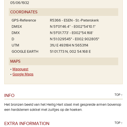
05/06/1932
COORDINATES
GPS-Reference
R5366 - ESEN - St.-Pieterskerk
DMSX
N 51°01'46.4'' - E002°54'10.1''
DMX
N 51°01.773' - E002°54.168'
D
N 51.029545° - E002.902805°
UTM
31U E 493184 N 5653114
GOOGLE EARTH
51 01.773 N, 002 54.168 E
MAPS
•
Mapquest
•
Google Maps
INFO
TOP ↑
Het bronzen beeld van het Heilig Hart staat met gespreide armen bovenop
een hardstenen sokkel met zuiltjes op de hoeken.
EXTRA INFORMATION
TOP ↑