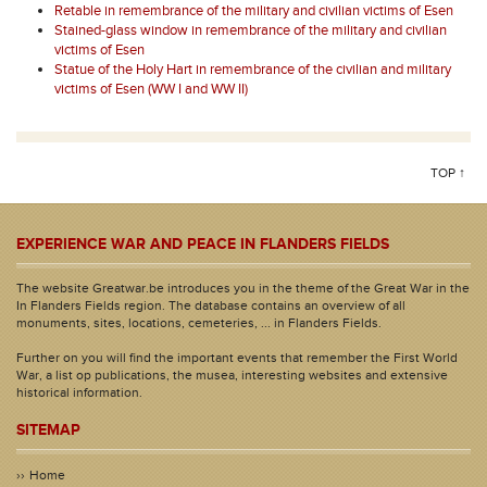
Retable in remembrance of the military and civilian victims of Esen
Stained-glass window in remembrance of the military and civilian
victims of Esen
Statue of the Holy Hart in remembrance of the civilian and military
victims of Esen (WW I and WW II)
TOP ↑
EXPERIENCE WAR AND PEACE IN FLANDERS FIELDS
The website Greatwar.be introduces you in the theme of the Great War in the
In Flanders Fields region. The database contains an overview of all
monuments, sites, locations, cemeteries, ... in Flanders Fields.
Further on you will find the important events that remember the First World
War, a list op publications, the musea, interesting websites and extensive
historical information.
SITEMAP
Home