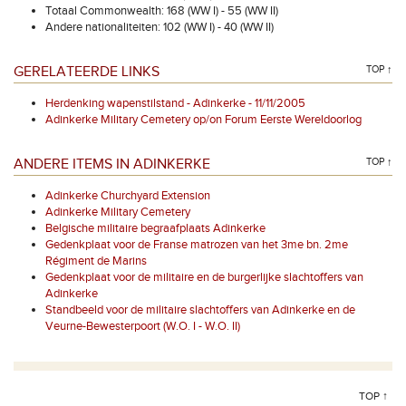
Totaal Commonwealth: 168 (WW I) - 55 (WW II)
Andere nationaliteiten: 102 (WW I) - 40 (WW II)
GERELATEERDE LINKS
TOP ↑
Herdenking wapenstilstand - Adinkerke - 11/11/2005
Adinkerke Military Cemetery op/on Forum Eerste Wereldoorlog
ANDERE ITEMS IN ADINKERKE
TOP ↑
Adinkerke Churchyard Extension
Adinkerke Military Cemetery
Belgische militaire begraafplaats Adinkerke
Gedenkplaat voor de Franse matrozen van het 3me bn. 2me
Régiment de Marins
Gedenkplaat voor de militaire en de burgerlijke slachtoffers van
Adinkerke
Standbeeld voor de militaire slachtoffers van Adinkerke en de
Veurne-Bewesterpoort (W.O. I - W.O. II)
TOP ↑