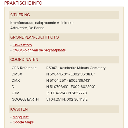
PRAKTISCHE INFO
SITUERING
Kromfortstraat, nabij rotonde Adinkerke
Adinkerke, De Panne
GRONDPLAN-LUCHTFOTO
•
Giswestfoto
•
CWGC-plan van de begraafplaats
COÖRDINATEN
GPS-Referentie
R5347 - Adinkerke Military Cemetery
DMSX
N 51°04'15.0'' - E002°36'08.6''
DMX
N 51°04.251' - E002°36.143'
D
N 51.070843° - E002.602390°
UTM
31U E 472142 N 5657778
GOOGLE EARTH
51 04.251 N, 002 36.143 E
KAARTEN
•
Mapquest
•
Google Maps