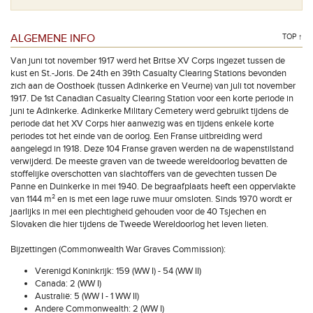
ALGEMENE INFO
TOP ↑
Van juni tot november 1917 werd het Britse XV Corps ingezet tussen de
kust en St.-Joris. De 24th en 39th Casualty Clearing Stations bevonden
zich aan de Oosthoek (tussen Adinkerke en Veurne) van juli tot november
1917. De 1st Canadian Casualty Clearing Station voor een korte periode in
juni te Adinkerke. Adinkerke Military Cemetery werd gebruikt tijdens de
periode dat het XV Corps hier aanwezig was en tijdens enkele korte
periodes tot het einde van de oorlog. Een Franse uitbreiding werd
aangelegd in 1918. Deze 104 Franse graven werden na de wapenstilstand
verwijderd. De meeste graven van de tweede wereldoorlog bevatten de
stoffelijke overschotten van slachtoffers van de gevechten tussen De
Panne en Duinkerke in mei 1940. De begraafplaats heeft een oppervlakte
van 1144 m² en is met een lage ruwe muur omsloten. Sinds 1970 wordt er
jaarlijks in mei een plechtigheid gehouden voor de 40 Tsjechen en
Slovaken die hier tijdens de Tweede Wereldoorlog het leven lieten.
Bijzettingen (Commonwealth War Graves Commission):
Verenigd Koninkrijk: 159 (WW I) - 54 (WW II)
Canada: 2 (WW I)
Australië: 5 (WW I - 1 WW II)
Andere Commonwealth: 2 (WW I)