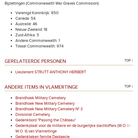
Bijzettingen (Commonwealth War Graves Commission):
Verenigd Koninkrijk: 850
Canada: 54
Australië: 46
Nieuw-Zeeland: 18
Zuid-Afrika: 5
Andere Commonwealth: 1
Totaal Commonwealth: 974
GERELATEERDE PERSONEN
TOP ↑
Lieutenant STRUTT ANTHONY HERBERT
ANDERE ITEMS IN VLAMERTINGE
TOP ↑
Brandhoek Military Cemetery
Brandhoek New Military Cemetery
Brandhoek New Military Cemetery N°.3
Divisional Cemetery
Gedenkbord "Passing the Château"
Gedenkplaat voor de militaire en de burgerlijke slachtoffers (W.O. I -
W.O. II) van Vlamertinge
Gedenkteken familie Deplaecie