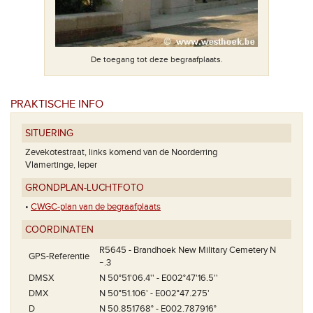
De toegang tot deze begraafplaats.
en in 1919)
PRAKTISCHE INFO
Het grondpla
SITUERING
Zevekotestraat, links komend van de Noorderring
Vlamertinge, Ieper
GRONDPLAN-LUCHTFOTO
•
CWGC-plan van de begraafplaats
COÖRDINATEN
R5645 - Brandhoek New Military Cemetery N
GPS-Referentie
ｰ.3
DMSX
N 50°51'06.4'' - E002°47'16.5''
DMX
N 50°51.106' - E002°47.275'
D
N 50.851768° - E002.787916°