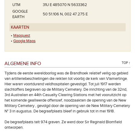
UTM
31U E 485070 N 5633362
GOOGLE
50 51.106 N, 002 47.275 E
EARTH
KAARTEN
•
Mapquest
•
Google Maps
ALGEMENE INFO
TOP ↑
Tijdens de eerste wereldoorlog was de Brandhoek relatief veilig op gebied
van artilleriebeschietingen die reikten tot voorbij de kerk van Vlamertinge.
Hier waren voortdurend veldhospitalen gevestigd. Tot juli 1917 werden
slachtoffers begraven op de Military Cemetery. De inrichting van de 32nd,
3rd Australian en 44th Casualty Clearing Stations met het vooruitzicht op
het komende geallieerde offensief, noodzaakten de opening van de New
Military Cemetery , gevolgd door de opening van de New Military Cemetery
N° 3 in augustus. De begraafplaats bleef in gebruik tot in mei 1918.
De begraafplaats telt 974 graven. Ze werd door Sir Reginald Blomfield
ontworpen.