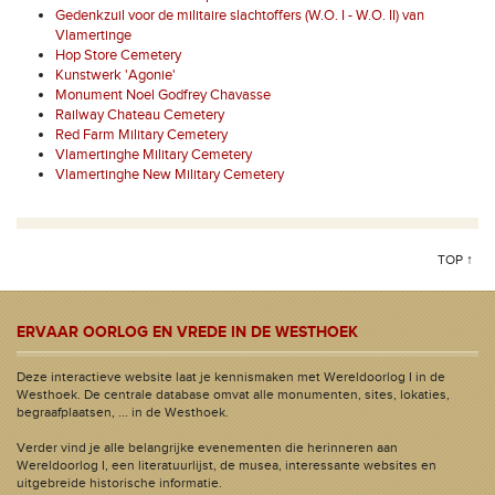
Gedenkzuil voor de militaire slachtoffers (W.O. I - W.O. II) van
Vlamertinge
Hop Store Cemetery
Kunstwerk 'Agonie'
Monument Noel Godfrey Chavasse
Railway Chateau Cemetery
Red Farm Military Cemetery
Vlamertinghe Military Cemetery
Vlamertinghe New Military Cemetery
TOP ↑
ERVAAR OORLOG EN VREDE IN DE WESTHOEK
Deze interactieve website laat je kennismaken met Wereldoorlog I in de
Westhoek. De centrale database omvat alle monumenten, sites, lokaties,
begraafplaatsen, ... in de Westhoek.
Verder vind je alle belangrijke evenementen die herinneren aan
Wereldoorlog I, een literatuurlijst, de musea, interessante websites en
uitgebreide historische informatie.