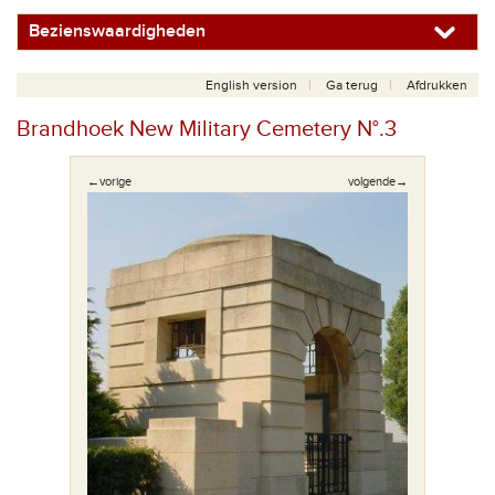
Bezienswaardigheden
English version
Ga terug
Afdrukken
Brandhoek New Military Cemetery N°.3
←vorige
volgende→