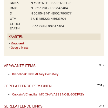
DMSX
N 50°51'17.4'' - E002°47'24.3''
DMX
N 50°51.291' - E002°47.404'
D
N 50.854844° - E002.790071°
UTM
31U E 485223 N 5633704
GOOGLE
50 51.291 N, 002 47.404 E
EARTH
KAARTEN
•
Mapquest
•
Google Maps
VERWANTE ITEMS
TOP ↑
Brandhoek New Military Cemetery
GERELATEERDE PERSONEN
TOP ↑
Captain VC and bar MC CHAVASSE NOEL GODFREY
GERELATEERDE LINKS
TOP ↑