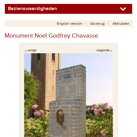
Bezienswaardigheden
English version
Ga terug
Afdrukken
Monument Noel Godfrey Chavasse
←vorige
volgende→