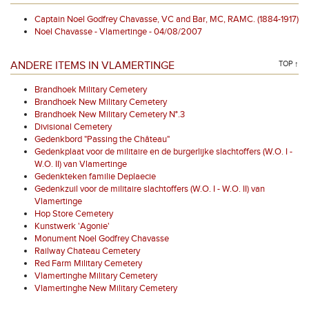
Captain Noel Godfrey Chavasse, VC and Bar, MC, RAMC. (1884-1917)
Noel Chavasse - Vlamertinge - 04/08/2007
ANDERE ITEMS IN VLAMERTINGE
TOP ↑
Brandhoek Military Cemetery
Brandhoek New Military Cemetery
Brandhoek New Military Cemetery N°.3
Divisional Cemetery
Gedenkbord "Passing the Château"
Gedenkplaat voor de militaire en de burgerlijke slachtoffers (W.O. I -
W.O. II) van Vlamertinge
Gedenkteken familie Deplaecie
Gedenkzuil voor de militaire slachtoffers (W.O. I - W.O. II) van
Vlamertinge
Hop Store Cemetery
Kunstwerk 'Agonie'
Monument Noel Godfrey Chavasse
Railway Chateau Cemetery
Red Farm Military Cemetery
Vlamertinghe Military Cemetery
Vlamertinghe New Military Cemetery