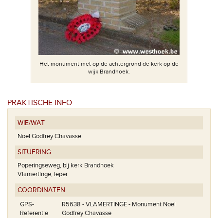
plaat.
Het monument met op de achtergrond de kerk op de
wijk Brandhoek.
PRAKTISCHE INFO
WIE/WAT
Noel Godfrey Chavasse
SITUERING
Poperingseweg, bij kerk Brandhoek
Vlamertinge, Ieper
COÖRDINATEN
GPS-
R5638 - VLAMERTINGE - Monument Noel
Referentie
Godfrey Chavasse