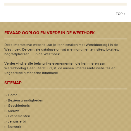
TOP ↑
ERVAAR OORLOG EN VREDE IN DE WESTHOEK
Deze interactieve website laat je kennismaken met Wereldoorlog I in de
Westhoek. De centrale database omvat alle monumenten, sites, lokaties,
begraafplaatsen, ... in de Westhoek.
Verder vind je alle belangrijke evenementen die herinneren aan
Wereldoorlog I, een literatuurlijst, de musea, interessante websites en
uitgebreide historische informatie.
SITEMAP
Home
Bezienswaardigheden
Geschiedenis
Nieuws
Evenementen
Je was erbij
Netwerk