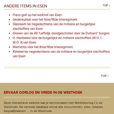
ANDERE ITEMS IN ESEN
TOP ↑
Frans graf op het kerkhof van Esen
Gedenkplaat voor het 8ste/18de linieregiment
Glasraam ter nagedachtenis van de militaire en burgerlijke
slachtoffers van Esen
Graven van de 49 "Laffelijk doodgeschoten door de Duitsers" burgers
H. Hartbeeld voor de burgerlijke en militaire slachtoffers (W.O. I -
W.O. II) van Esen
Memento voor het 8ste/18de linieregiment
Retabel ter nagedachtenis van de militaire en burgerlijke slachtoffers
van Esen
TOP ↑
ERVAAR OORLOG EN VREDE IN DE WESTHOEK
Deze interactieve website laat je kennismaken met Wereldoorlog I in de
Westhoek. De centrale database omvat alle monumenten, sites, lokaties,
begraafplaatsen, ... in de Westhoek.