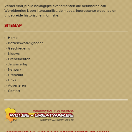
Verder vind je alle belangrijke evenementen die herinneren aan
Wereldoorlog I, een literatuurlijst, de musea, interessante websites en
uitgebreide historische informatie.
SITEMAP
Home
Bezienswaardigheden
Geschiedenis
Nieuws
Evenementen
Je was erbij
Netwerk
Literatuur
Links
Adverteren
Contact
Correspondentie: WO1.be, p/a Jan Matsaert, Markt 10, 8957 Mesen