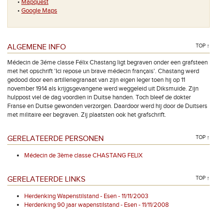
•
Mapquest
•
Google Maps
ALGEMENE INFO
TOP ↑
Médecin de 3éme classe Félix Chastang ligt begraven onder een grafsteen
met het opschrift 'Ici repose un brave médecin français'. Chastang werd
gedood door een artilleriegranaat van zijn eigen leger toen hij op 11
november 1914 als krijgsgevangene werd weggeleid uit Diksmuide. Zijn
hulppost viel de dag voordien in Duitse handen. Toch bleef de dokter
Franse en Duitse gewonden verzorgen. Daardoor werd hij door de Duitsers
met militaire eer begraven. Zij plaatsten ook het grafschrift.
GERELATEERDE PERSONEN
TOP ↑
Médecin de 3ème classe CHASTANG FELIX
GERELATEERDE LINKS
TOP ↑
Herdenking Wapenstilstand - Esen - 11/11/2003
Herdenking 90 jaar wapenstilstand - Esen - 11/11/2008