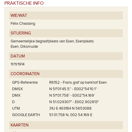
PRAKTISCHE INFO
WIE/WAT
Félix Chastang
SITUERING
Gemeentelijke begraafplaats van Esen, Esenplaats
Esen, Diksmuide
DATUM
11/11/1914
COÖRDINATEN
GPS-Referentie
R6152 - Frans graf op kerkhof Esen
DMSX
N 51°01'45.5'' - E002°54'10.1''
DMX
N 51°01.758' - E002°54.169'
D
N 51.029307° - E002.902813°
UTM
31U E 493184 N 5653088
GOOGLE EARTH
51 01.758 N, 002 54.169 E
KAARTEN