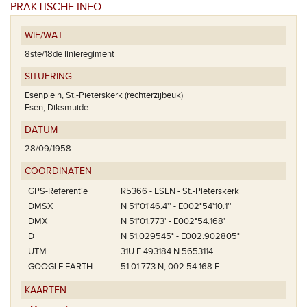
PRAKTISCHE INFO
WIE/WAT
8ste/18de linieregiment
SITUERING
Esenplein, St.-Pieterskerk (rechterzijbeuk)
Esen, Diksmuide
DATUM
28/09/1958
COÖRDINATEN
GPS-Referentie
R5366 - ESEN - St.-Pieterskerk
DMSX
N 51°01'46.4'' - E002°54'10.1''
DMX
N 51°01.773' - E002°54.168'
D
N 51.029545° - E002.902805°
UTM
31U E 493184 N 5653114
GOOGLE EARTH
51 01.773 N, 002 54.168 E
KAARTEN