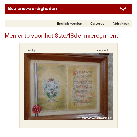
Bezienswaardigheden
English version
Ga terug
Afdrukken
Memento voor het 8ste/18de linieregiment
←vorige
volgende→