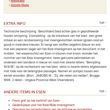
•
Mapquest
•
Google Maps
EXTRA INFO
TOP ↑
Technische beschrijving : Beschilderd blad achter glas in geprofileerde
houten omlijsting. Voorstelling : op de linkerkant van het blad : een grote
initiaal en een randversiering met ineengevlochten ranken (groen-rood en
goud) in meerdere kleuren. Er hangt een stoffen zegellint (blauw en wit)
met een papieren zegel van het 8ste linieregiment op het document; in het
midden : het wapenschild van Esen in kleuren met kroon, eronder het
nummer van het 8ste linieregiment, twee gekruiste palmtakken en
onderaan een banderol in blauw en rood met zwarte letters. "Bevrijding
19/9/18"; op de rechterkant van het blad : tekst in zwarte letters afgewisseld
met rode voor de belangrijke passages. Namen en puntjes tussen een
aantal woorden. (Bron : JABOBS M., "Zij, die vielen als helden", Brugge,
1996, 2 delen - Uitgave Provincie West-Vlaanderen)
ANDERE ITEMS IN ESEN
TOP ↑
Frans graf op het kerkhof van Esen
Gedenkplaat voor het 8ste/18de linieregiment
Glasraam ter nagedachtenis van de militaire en burgerlijke