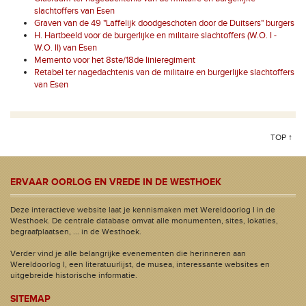
slachtoffers van Esen
Graven van de 49 "Laffelijk doodgeschoten door de Duitsers" burgers
H. Hartbeeld voor de burgerlijke en militaire slachtoffers (W.O. I -
W.O. II) van Esen
Memento voor het 8ste/18de linieregiment
Retabel ter nagedachtenis van de militaire en burgerlijke slachtoffers
van Esen
TOP ↑
ERVAAR OORLOG EN VREDE IN DE WESTHOEK
Deze interactieve website laat je kennismaken met Wereldoorlog I in de
Westhoek. De centrale database omvat alle monumenten, sites, lokaties,
begraafplaatsen, ... in de Westhoek.
Verder vind je alle belangrijke evenementen die herinneren aan
Wereldoorlog I, een literatuurlijst, de musea, interessante websites en
uitgebreide historische informatie.
SITEMAP