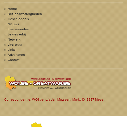
Home
Bezienswaardigheden
Geschiedenis
Nieuws
Evenementen
Je was erbij
Netwerk
Literatuur
Links
Adverteren
Contact
Correspondentie: WO1.be, p/a Jan Matsaert, Markt 10, 8957 Mesen