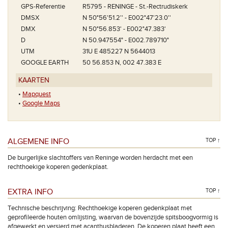
GPS-Referentie
R5795 - RENINGE - St.-Rectrudiskerk
DMSX
N 50°56'51.2'' - E002°47'23.0''
DMX
N 50°56.853' - E002°47.383'
D
N 50.947554° - E002.789710°
UTM
31U E 485227 N 5644013
GOOGLE EARTH
50 56.853 N, 002 47.383 E
KAARTEN
•
Mapquest
•
Google Maps
ALGEMENE INFO
TOP ↑
De burgerlijke slachtoffers van Reninge worden herdacht met een
rechthoekige koperen gedenkplaat.
EXTRA INFO
TOP ↑
Technische beschrijving: Rechthoekige koperen gedenkplaat met
geprofileerde houten omlijsting, waarvan de bovenzijde spitsboogvormig is
afgewerkt en versierd met acanthusbladeren. De koperen plaat heeft een