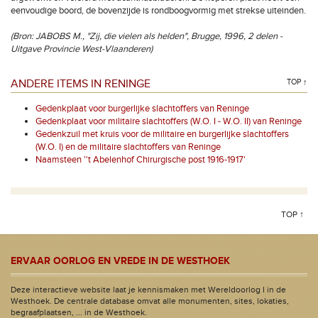
eenvoudige boord, de bovenzijde is rondboogvormig met strekse uiteinden.
(Bron: JABOBS M., "Zij, die vielen als helden", Brugge, 1996, 2 delen -
Uitgave Provincie West-Vlaanderen)
ANDERE ITEMS IN RENINGE
TOP ↑
Gedenkplaat voor burgerlijke slachtoffers van Reninge
Gedenkplaat voor militaire slachtoffers (W.O. I - W.O. II) van Reninge
Gedenkzuil met kruis voor de militaire en burgerlijke slachtoffers
(W.O. I) en de militaire slachtoffers van Reninge
Naamsteen ''t Abelenhof Chirurgische post 1916-1917'
TOP ↑
ERVAAR OORLOG EN VREDE IN DE WESTHOEK
Deze interactieve website laat je kennismaken met Wereldoorlog I in de
Westhoek. De centrale database omvat alle monumenten, sites, lokaties,
begraafplaatsen, ... in de Westhoek.