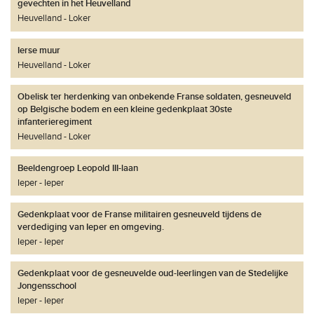
gevechten in het Heuvelland
Heuvelland
Loker
Ierse muur
Heuvelland
Loker
Obelisk ter herdenking van onbekende Franse soldaten, gesneuveld
op Belgische bodem en een kleine gedenkplaat 30ste
infanterieregiment
Heuvelland
Loker
Beeldengroep Leopold III-laan
Ieper
Ieper
Gedenkplaat voor de Franse militairen gesneuveld tijdens de
verdediging van Ieper en omgeving.
Ieper
Ieper
Gedenkplaat voor de gesneuvelde oud-leerlingen van de Stedelijke
Jongensschool
Ieper
Ieper