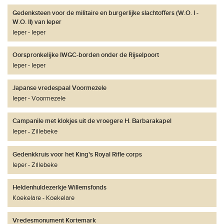
Gedenksteen voor de militaire en burgerlijke slachtoffers (W.O. I -
W.O. II) van Ieper
Ieper
Ieper
Oorspronkelijke IWGC-borden onder de Rijselpoort
Ieper
Ieper
Japanse vredespaal Voormezele
Ieper
Voormezele
Campanile met klokjes uit de vroegere H. Barbarakapel
Ieper
Zillebeke
Gedenkkruis voor het King's Royal Rifle corps
Ieper
Zillebeke
Heldenhuldezerkje Willemsfonds
Koekelare
Koekelare
Vredesmonument Kortemark