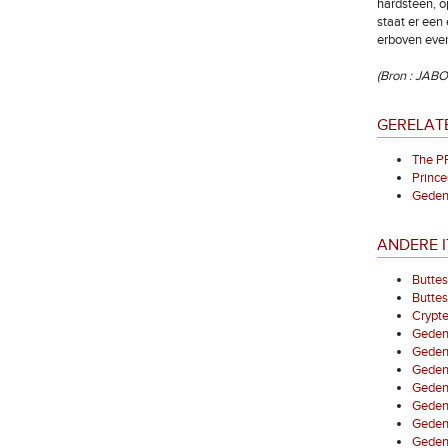
hardsteen, o
staat er een
erboven even
(Bron : JABO
GERELAT
The P
Prince
Gedenk
ANDERE 
Buttes
Butte
Crypte
Gedenk
Gedenk
Geden
Gedenk
Gedenk
Gedenk
Gedenk