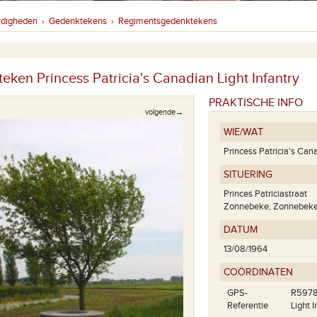
rdigheden
Gedenktekens
Regimentsgedenktekens
›
›
eken Princess Patricia's Canadian Light Infantry
PRAKTISCHE INFO
volgende→
WIE/WAT
Princess Patricia's Cana
SITUERING
Princes Patriciastraat
Zonnebeke, Zonnebek
DATUM
13/08/1964
COÖRDINATEN
GPS-
R5978 
Referentie
Light I