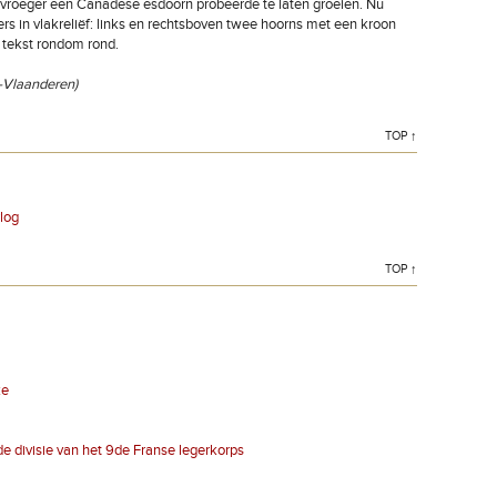
n vroeger een Canadese esdoorn probeerde te laten groeien. Nu
rs in vlakreliëf: links en rechtsboven twee hoorns met een kroon
 tekst rondom rond.
t-Vlaanderen)
TOP ↑
log
TOP ↑
ke
e divisie van het 9de Franse legerkorps