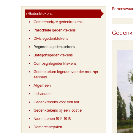
Bezienswaa
› Gedenktekens
Gemeentelijke gedenktekens
Parochiale gedenktekens
Gedenkt
Divisiegedenktekens
Regimentsgedenktekens
Bataljonsgedenktekens
Compagniegedenktekens
Gedenkteken legeraanvoerder met zijn
eenheid
Algemeen
Individueel
Gedenktekens voor een feit
Gedenktekens bij een locatie
Naamstenen 1914-1918
Demarcatiepalen