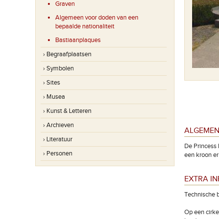
Graven
Algemeen voor doden van een
bepaalde nationaliteit
Bastiaanplaques
› Begraafplaatsen
› Symbolen
› Sites
› Musea
› Kunst & Letteren
› Archieven
ALGEMEN
› Literatuur
De Princess 
› Personen
een kroon er
EXTRA I
Technische b
Op een cirke