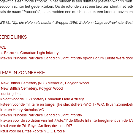
pgevat als een ronde zitbank. In het midden is een ruimte vrijgelaten waarin me
 esdoorn achter het gedenkteken. Op de rotonde staat een bronzen plaat met lette
als de naam "Patricia's", in het midden een medaillon met een kroon erboven en
BS M., "Zij, die vielen als helden", Brugge, 1996, 2 delen - Uitgave Provincie Wes
EERDE LINKS
PCLI
ss Patricia's Canadian Light Infantry
teken Princess Patricia's Canadian Light Infantry op/on Forum Eerste Wereldoor
ITEMS IN ZONNEBEKE
 New British Cemetery (N.Z.) Memorial, Polygon Wood
s New British Cemetery, Polygon Wood
 oudstrijders
plaat voor de D.21 battery Canadian Field Artillery
steen voor de militaire en burgerlijke slachtoffers (W.O. I - W.O. II) van Zonnebe
kteken Henry Nicholas VC
teken Princess Patricia's Canadian Light Infantry
teken voor de soldaten van het 77ste,114de,135ste infanterieregiment van de 17d
zuil voor de 7th Royal Artillery division 1917
zuil voor de Britse kapitein E. J. Brodie