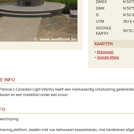
DMSX
N 50°51
DMX
N 50°5
D
N 50.
UTM
31U E
GOOGLE
50 51.
EARTH
KAARTEN
•
Mapquest
•
Google Maps
E INFO
Patricia's Canadian Light Infantry heeft een merkwaardig cirkelvormig gedenkt
boven en een medaillon onder een kroon.
NFO
eschrijving:
lvormig platform, bedekt met ruw behouwen kasseistenen, met hardstenen afgeb