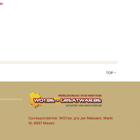
de
TOP ↑
Correspondentie: WO1.be, p/a Jan Matsaert, Markt
10, 8957 Mesen