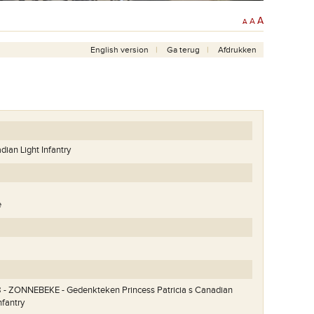
A
A
A
English version
Ga terug
Afdrukken
dian Light Infantry
e
- ZONNEBEKE - Gedenkteken Princess Patricia s Canadian
nfantry