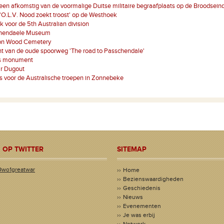
een afkomstig van de voormalige Duitse militaire begraafplaats op de Broodsein
'O.L.V. Nood zoekt troost' op de Westhoek
k voor de 5th Australian division
hendaele Museum
on Wood Cemetery
t van de oude spoorweg 'The road to Passchendale'
s monument
r Dugout
es voor de Australische troepen in Zonnebeke
 OP TWITTER
SITEMAP
@wo1greatwar
Home
Bezienswaardigheden
Geschiedenis
Nieuws
Evenementen
Je was erbij