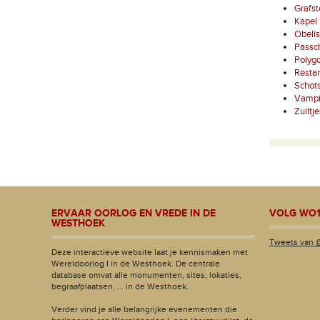
Grafst
Kapel 
Obelis
Passc
Polyg
Restan
Schot
Vampi
Zuiltj
ERVAAR OORLOG EN VREDE IN DE
VOLG WO1
WESTHOEK
Tweets van 
Deze interactieve website laat je kennismaken met
Wereldoorlog I in de Westhoek. De centrale
database omvat alle monumenten, sites, lokaties,
begraafplaatsen, ... in de Westhoek.
Verder vind je alle belangrijke evenementen die