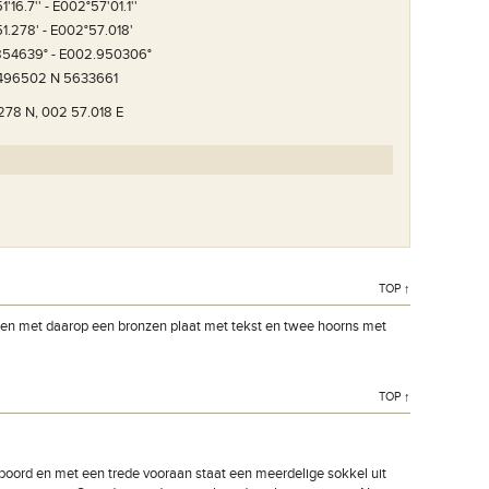
'16.7'' - E002°57'01.1''
1.278' - E002°57.018'
854639° - E002.950306°
 496502 N 5633661
278 N, 002 57.018 E
TOP ↑
eken met daarop een bronzen plaat met tekst en twee hoorns met
TOP ↑
oord en met een trede vooraan staat een meerdelige sokkel uit