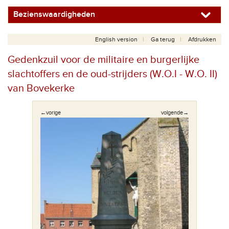
Bezienswaardigheden
English version
Ga terug
Afdrukken
Gedenkzuil voor de militaire en burgerlijke
slachtoffers en de oud-strijders (W.O.I - W.O. II)
van Bovekerke
←vorige
volgende→