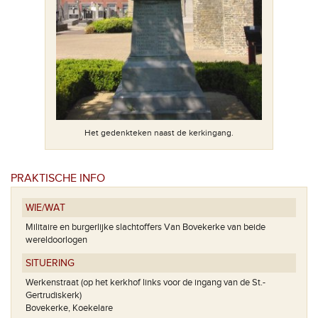
er ook foto's
Het bov
Het gedenkteken naast de kerkingang.
PRAKTISCHE INFO
WIE/WAT
Militaire en burgerlijke slachtoffers Van Bovekerke van beide
wereldoorlogen
SITUERING
Werkenstraat (op het kerkhof links voor de ingang van de St.-
Gertrudiskerk)
Bovekerke, Koekelare