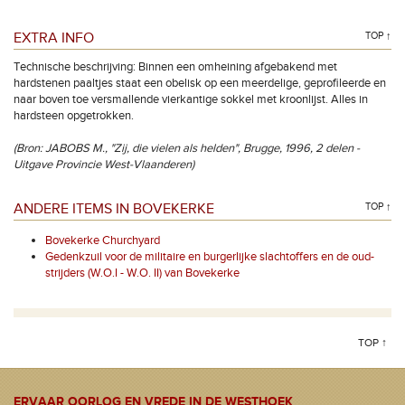
EXTRA INFO
TOP ↑
Technische beschrijving: Binnen een omheining afgebakend met
hardstenen paaltjes staat een obelisk op een meerdelige, geprofileerde en
naar boven toe versmallende vierkantige sokkel met kroonlijst. Alles in
hardsteen opgetrokken.
(Bron: JABOBS M., "Zij, die vielen als helden", Brugge, 1996, 2 delen -
Uitgave Provincie West-Vlaanderen)
ANDERE ITEMS IN BOVEKERKE
TOP ↑
Bovekerke Churchyard
Gedenkzuil voor de militaire en burgerlijke slachtoffers en de oud-
strijders (W.O.I - W.O. II) van Bovekerke
TOP ↑
ERVAAR OORLOG EN VREDE IN DE WESTHOEK