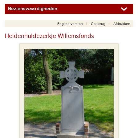
Bezienswaardigheden
English version
Ga terug
Afdrukken
Heldenhuldezerkje Willemsfonds