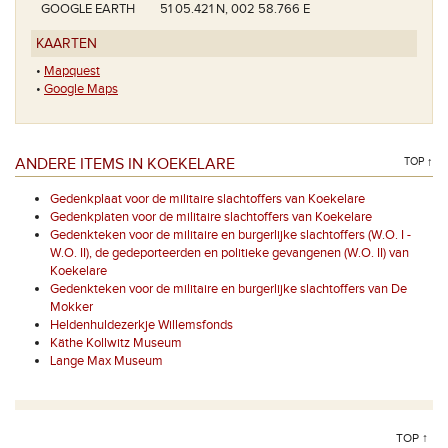
GOOGLE EARTH
51 05.421 N, 002 58.766 E
KAARTEN
•
Mapquest
•
Google Maps
ANDERE ITEMS IN KOEKELARE
TOP ↑
Gedenkplaat voor de militaire slachtoffers van Koekelare
Gedenkplaten voor de militaire slachtoffers van Koekelare
Gedenkteken voor de militaire en burgerlijke slachtoffers (W.O. I -
W.O. II), de gedeporteerden en politieke gevangenen (W.O. II) van
Koekelare
Gedenkteken voor de militaire en burgerlijke slachtoffers van De
Mokker
Heldenhuldezerkje Willemsfonds
Käthe Kollwitz Museum
Lange Max Museum
TOP ↑