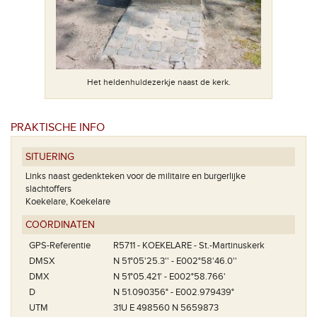
Het heldenhuldezerkje naast de kerk.
PRAKTISCHE INFO
SITUERING
Links naast gedenkteken voor de militaire en burgerlijke
slachtoffers
Koekelare, Koekelare
COÖRDINATEN
GPS-Referentie
R5711 - KOEKELARE - St.-Martinuskerk
DMSX
N 51°05'25.3'' - E002°58'46.0''
DMX
N 51°05.421' - E002°58.766'
D
N 51.090356° - E002.979439°
UTM
31U E 498560 N 5659873