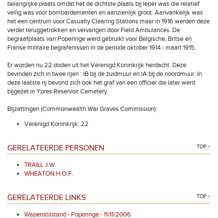
belangrijke plaats omdat het de dichtste plaats bij Ieper was die relatief
veilig was voor bombardementen en aanzienlijk groot. Aanvankelijk was
het een centrum voor Casualty Clearing Stations maar in 1916 werden deze
verder teruggetrokken en vervangen door Field Ambulances. De
begraafplaats van Poperinge werd gebruikt voor Belgische, Britse en
Franse militaire begrafenissen in de periode oktober 1914 - maart 1915.
Er worden nu 22 doden uit het Verenigd Koninkrijk herdacht. Deze
bevinden zich in twee rijen : IB bij de zuidmuur en IA bij de noordmuur. In
deze laatste rij bevond zich ook het graf van een officier die later werd
bijgezet in Ypres Reservoir Cemetery.
Bijzettingen (Commonwealth War Graves Commission):
Verenigd Koninkrijk: 22
GERELATEERDE PERSONEN
TOP ↑
TRAILL J.W.
WHEATON H.O.F.
GERELATEERDE LINKS
TOP ↑
Wapenstilstand - Poperinge - 11/11/2006