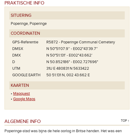
PRAKTISCHE INFO
SITUERING
Poperinge, Poperinge
COÖRDINATEN
GPS-Referentie
R5872 - Poperinge Communal Cemetery
DMSX
N 50°51'07.9'' - E002°43'39.7''
DMX
N 50°51.131' - E002°43.662'
D
N 50.852186° - E002.727696°
UTM
31U E 480831 N 5633422
GOOGLE EARTH
50 51.131 N, 002 43.662 E
KAARTEN
•
Mapquest
•
Google Maps
ALGEMENE INFO
TOP ↑
Poperinge-stad was bijna de hele oorlog in Britse handen. Het was een