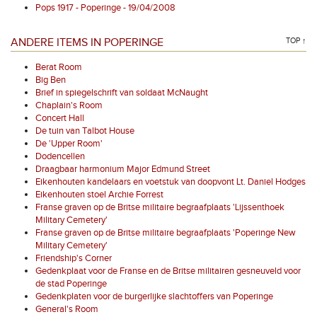
Pops 1917 - Poperinge - 19/04/2008
ANDERE ITEMS IN POPERINGE
TOP ↑
Berat Room
Big Ben
Brief in spiegelschrift van soldaat McNaught
Chaplain's Room
Concert Hall
De tuin van Talbot House
De 'Upper Room'
Dodencellen
Draagbaar harmonium Major Edmund Street
Eikenhouten kandelaars en voetstuk van doopvont Lt. Daniel Hodges
Eikenhouten stoel Archie Forrest
Franse graven op de Britse militaire begraafplaats 'Lijssenthoek
Military Cemetery'
Franse graven op de Britse militaire begraafplaats 'Poperinge New
Military Cemetery'
Friendship's Corner
Gedenkplaat voor de Franse en de Britse militairen gesneuveld voor
de stad Poperinge
Gedenkplaten voor de burgerlijke slachtoffers van Poperinge
General's Room