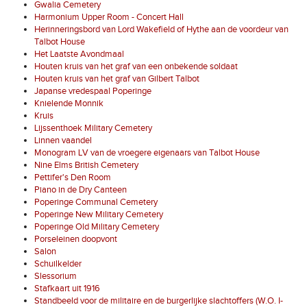
Gwalia Cemetery
Harmonium Upper Room - Concert Hall
Herinneringsbord van Lord Wakefield of Hythe aan de voordeur van
Talbot House
Het Laatste Avondmaal
Houten kruis van het graf van een onbekende soldaat
Houten kruis van het graf van Gilbert Talbot
Japanse vredespaal Poperinge
Knielende Monnik
Kruis
Lijssenthoek Military Cemetery
Linnen vaandel
Monogram LV van de vroegere eigenaars van Talbot House
Nine Elms British Cemetery
Pettifer's Den Room
Piano in de Dry Canteen
Poperinge Communal Cemetery
Poperinge New Military Cemetery
Poperinge Old Military Cemetery
Porseleinen doopvont
Salon
Schuilkelder
Slessorium
Stafkaart uit 1916
Standbeeld voor de militaire en de burgerlijke slachtoffers (W.O. I-