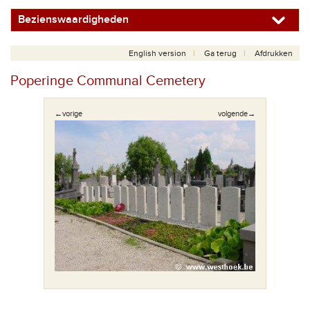
Bezienswaardigheden
English version
Ga terug
Afdrukken
Poperinge Communal Cemetery
←vorige
volgende→