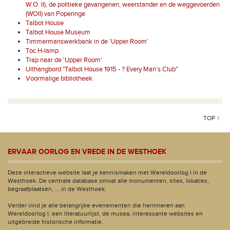
W.O. II), de politieke gevangenen, weerstander en de weggevoerden
(WOII) van Poperinge
Talbot House
Talbot House Museum
Timmermanswerkbank in de 'Upper Room'
Toc H-lamp
Trap naar de 'Upper Room'
Uithangbord "Talbot House 1915 - ? Every Man's Club"
Voormalige bibliotheek
TOP ↑
ERVAAR OORLOG EN VREDE IN DE WESTHOEK
Deze interactieve website laat je kennismaken met Wereldoorlog I in de
Westhoek. De centrale database omvat alle monumenten, sites, lokaties,
begraafplaatsen, ... in de Westhoek.
Verder vind je alle belangrijke evenementen die herinneren aan
Wereldoorlog I, een literatuurlijst, de musea, interessante websites en
uitgebreide historische informatie.