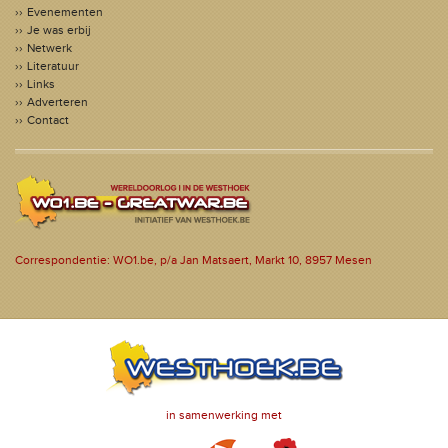
Evenementen
Je was erbij
Netwerk
Literatuur
Links
Adverteren
Contact
Correspondentie: WO1.be, p/a Jan Matsaert, Markt 10, 8957 Mesen
in samenwerking met