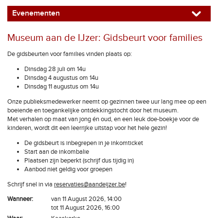
Evenementen
Museum aan de IJzer: Gidsbeurt voor families
De gidsbeurten voor families vinden plaats op:
Dinsdag 28 juli om 14u
Dinsdag 4 augustus om 14u
Dinsdag 11 augustus om 14u
Onze publieksmedewerker neemt op gezinnen twee uur lang mee op een
boeiende en toegankelijke ontdekkingstocht door het museum.
Met verhalen op maat van jong én oud, en een leuk doe-boekje voor de
kinderen, wordt dit een leerrijke uitstap voor het hele gezin!
De gidsbeurt is inbegrepen in je inkomticket
Start aan de inkombalie
Plaatsen zijn beperkt (schrijf dus tijdig in)
Aanbod niet geldig voor groepen
Schrijf snel in via
reservaties@aandeijzer.be
!
Wanneer:
van 11 August 2026, 14:00
tot 11 August 2026, 16:00