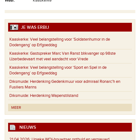
Waar:
Kaaskerke
JE WAS ERBIJ
Kaaskerke:
Veel belangstelling voor ‘Soldatenhumor in de
Dodengang’ op Erfgoeddag
Kaaskerke:
Gastspreker Marc Van Ranst blikvanger op 98ste
IJzerbedevaart met veel aandacht voor Vrede
Kaaskerke:
Veel belangstelling voor ‘Sport en Spel in de
Dodengang’ op Erfgoeddag
Diksmuide:
Herdenking Gedenkmuur voor admiraal Ronarc'h en
Fusiliers Marins
Diksmuide:
Herdenking Wapenstilstand
MEER
NIEUWS
21.04.2026:
Unieke WOI-houwitser onthuld en vernieuwd