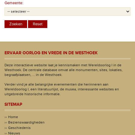
Gemeente:
ERVAAR OORLOG EN VREDE IN DE WESTHOEK
Deze interactieve website laat je kennismaken met Wereldoorlog I in de
Westhoek. De centrale database omvat alle monumenten, sites, lokaties,
begraafplaatsen, ... in de Westhoek.
Verder vind je alle belangrijke evenementen die herinneren aan
Wereldoorlog I, een literatuurlijst, de musea, interessante websites en
uitgebreide historische informatie.
SITEMAP
Home
Bezienswaardigheden
Geschiedenis
Nieuws