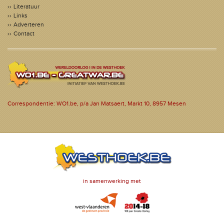
Literatuur
Links
Adverteren
Contact
Correspondentie: WO1.be, p/a Jan Matsaert, Markt 10, 8957 Mesen
in samenwerking met