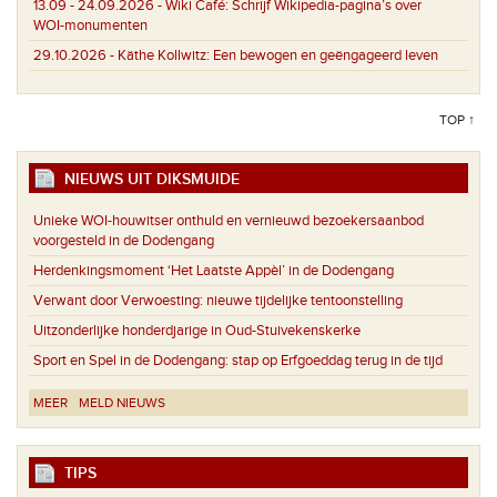
13.09 - 24.09.2026 -
Wiki Café: Schrijf Wikipedia-pagina’s over
WOI-monumenten
29.10.2026 -
Käthe Kollwitz: Een bewogen en geëngageerd leven
TOP ↑
NIEUWS UIT DIKSMUIDE
Unieke WOI-houwitser onthuld en vernieuwd bezoekersaanbod
voorgesteld in de Dodengang
Herdenkingsmoment ‘Het Laatste Appèl’ in de Dodengang
Verwant door Verwoesting: nieuwe tijdelijke tentoonstelling
Uitzonderlijke honderdjarige in Oud-Stuivekenskerke
Sport en Spel in de Dodengang: stap op Erfgoeddag terug in de tijd
MEER
MELD NIEUWS
TIPS