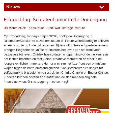
Nieuws
Erfgoeddag: Soldatenhumor in de Dodengang
08 March 2026 - Kaaskerke - Bron: War Heritage Institute
Op Erfgoeddag, zondag 26 april 2026, nodigt de Dodengang in
Diksmuide/Kaaskerke bezoekers uit om de Eerste Wereldoorlog te beleven
en een stap terug in de tijd te zetten. Tijdens dit unieke erfgoedevenement
brengen Belgische en Duitse re-enactors het leven aan het front voor
bezoekers tot leven. Ontdek hoe soldaten ontspanning vonden, elkaar aan
het lachen brachten en met kleine, creatieve momenten de sfeer in de
loopgraven lichter maakten. Humor was aan het IJzerfront een onmisbaar
wapen tegen de barre omstandigheden - van spotprenten en liedjes tot
zelfgemaakte blijspelen en slapstick van Charlie Chaplin en Buster Keaton.
Kinderen kunnen bovendien creatief aan de slag met een originele
knutselactiviteit. Gratis toegang - lachen mag!