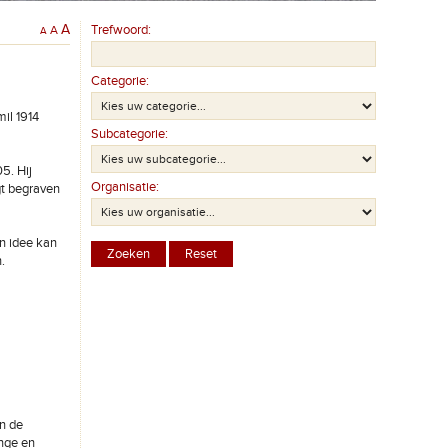
A
Trefwoord:
A
A
Categorie:
mil 1914
Subcategorie:
5. Hij
Organisatie:
gt begraven
en idee kan
.
an de
inge en