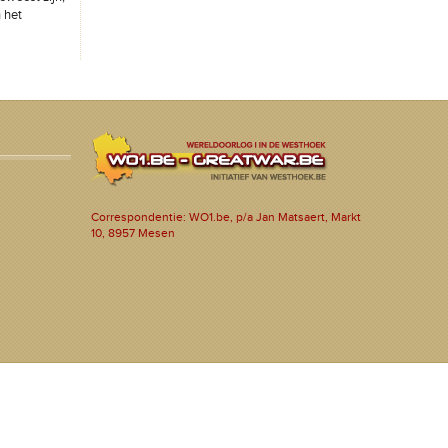
 het
Correspondentie: WO1.be, p/a Jan Matsaert, Markt
10, 8957 Mesen