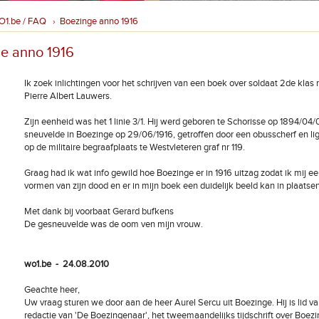
O1.be / FAQ
Boezinge anno 1916
›
e anno 1916
Ik zoek inlichtingen voor het schrijven van een boek over soldaat 2de klas 
Pierre Albert Lauwers.
Zijn eenheid was het 1 linie 3/1. Hij werd geboren te Schorisse op 1894/04/0
sneuvelde in Boezinge op 29/06/1916, getroffen door een obusscherf en li
op de militaire begraafplaats te Westvleteren graf nr 119.
Graag had ik wat info gewild hoe Boezinge er in 1916 uitzag zodat ik mij e
vormen van zijn dood en er in mijn boek een duidelijk beeld kan in plaatsen
Met dank bij voorbaat Gerard bufkens
De gesneuvelde was de oom ven mijn vrouw.
wo1.be - 24.08.2010
Geachte heer,
Uw vraag sturen we door aan de heer Aurel Sercu uit Boezinge. Hij is lid v
redactie van 'De Boezingenaar', het tweemaandelijks tijdschrift over Boez