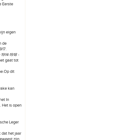
e Eerste
mijn eigen
n de
917.
1914-1918 -
het gaat tot
e.Op dit
prake kan
et In
. Het is open
ische Leger
 dat het jaar
eweest zijn,