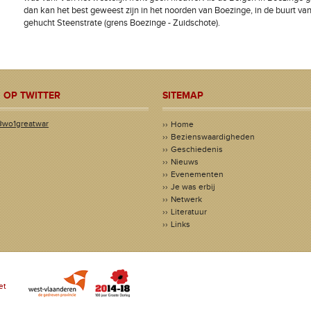
dan kan het best geweest zijn in het noorden van Boezinge, in de buurt van
gehucht Steenstrate (grens Boezinge - Zuidschote).
 OP TWITTER
SITEMAP
@wo1greatwar
Home
Bezienswaardigheden
Geschiedenis
Nieuws
Evenementen
Je was erbij
Netwerk
Literatuur
Links
et