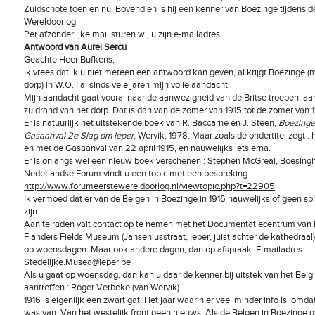
Zuidschote toen en nu. Bovendien is hij een kenner van Boezinge tijdens d
Wereldoorlog.
Per afzonderlijke mail sturen wij u zijn e-mailadres.
Antwoord van Aurel Sercu
Geachte Heer Bufkens,
Ik vrees dat ik u niet meteen een antwoord kan geven, al krijgt Boezinge (
dorp) in W.O. I al sinds vele jaren mijn volle aandacht.
Mijn aandacht gaat vooral naar de aanwezigheid van de Britse troepen, aa
zuidrand van het dorp. Dat is dan van de zomer van 1915 tot de zomer van 1
Er is natuurlijk het uitstekende boek van R. Baccarne en J. Steen,
Boezinge 
Gasaanval 2e Slag om Ieper
, Wervik, 1978. Maar zoals de ondertitel zegt : 
en met de Gasaanval van 22 april 1915, en nauwelijks iets erna.
Er is onlangs wel een nieuw boek verschenen : Stephen McGreal, Boesingh
Nederlandse Forum vindt u een topic met een bespreking.
http://www.forumeerstewereldoorlog.nl/viewtopic.php?t=22905
Ik vermoed dat er van de Belgen in Boezinge in 1916 nauwelijks of geen s
zijn.
Aan te raden valt contact op te nemen met het Documentatiecentrum van h
Flanders Fields Museum (Janseniusstraat, Ieper, juist achter de kathedraal)
op woensdagen. Maar ook andere dagen, dan op afspraak. E-mailadres:
Stedelijke.Musea@ieper.be
Als u gaat op woensdag, dan kan u daar de kenner bij uitstek van het Belg
aantreffen : Roger Verbeke (van Wervik).
1916 is eigenlijk een zwart gat. Het jaar waarin er veel minder info is, omdat
was van: Van het westelijk front geen nieuws. Als de Belgen in Boezinge g