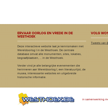
ERVAAR OORLOG EN VREDE IN DE
VOLG WO1
WESTHOEK
Tweets van 
Deze interactieve website laat je kennismaken met
Wereldoorlog I in de Westhoek. De centrale
database omvat alle monumenten, sites, lokaties,
begraafplaatsen, ... in de Westhoek.
Verder vind je alle belangrijke evenementen die
herinneren aan Wereldoorlog I, een literatuurlijst, de
musea, interessante websites en uitgebreide
historische informatie.
in samenwerking m