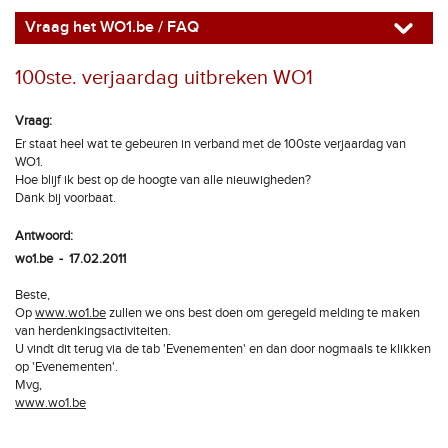
Vraag het WO1.be / FAQ
100ste. verjaardag uitbreken WO1
Vraag:
Er staat heel wat te gebeuren in verband met de 100ste verjaardag van
WO1.
Hoe blijf ik best op de hoogte van alle nieuwigheden?
Dank bij voorbaat.
Antwoord:
wo1.be - 17.02.2011
Beste,
Op
www.wo1.be
zullen we ons best doen om geregeld melding te maken
van herdenkingsactiviteiten.
U vindt dit terug via de tab 'Evenementen' en dan door nogmaals te klikken
op 'Evenementen'.
Mvg,
www.wo1.be