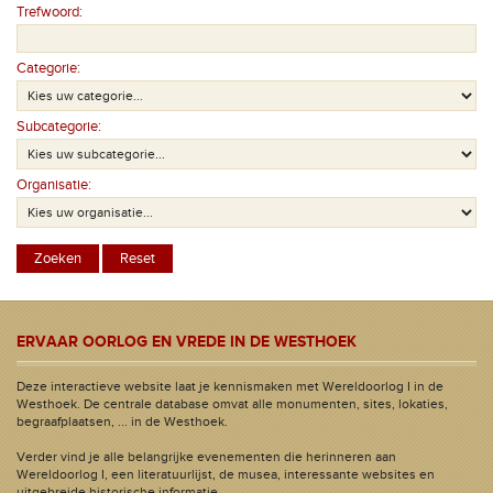
Trefwoord:
Categorie:
Subcategorie:
Organisatie:
ERVAAR OORLOG EN VREDE IN DE WESTHOEK
Deze interactieve website laat je kennismaken met Wereldoorlog I in de
Westhoek. De centrale database omvat alle monumenten, sites, lokaties,
begraafplaatsen, ... in de Westhoek.
Verder vind je alle belangrijke evenementen die herinneren aan
Wereldoorlog I, een literatuurlijst, de musea, interessante websites en
uitgebreide historische informatie.