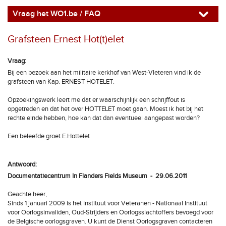
Vraag het WO1.be / FAQ
Grafsteen Ernest Hot(t)elet
Vraag:
Bij een bezoek aan het militaire kerkhof van West-Vleteren vind ik de
grafsteen van Kap. ERNEST HOTELET.
Opzoekingswerk leert me dat er waarschijnlijk een schrijffout is
opgetreden en dat het over HOTTELET moet gaan. Moest ik het bij het
rechte einde hebben, hoe kan dat dan eventueel aangepast worden?
Een beleefde groet E.Hottelet
Antwoord:
Documentatiecentrum In Flanders Fields Museum - 29.06.2011
Geachte heer,
Sinds 1 januari 2009 is het Instituut voor Veteranen - Nationaal Instituut
voor Oorlogsinvaliden, Oud-Strijders en Oorlogsslachtoffers bevoegd voor
de Belgische oorlogsgraven. U kunt de Dienst Oorlogsgraven contacteren