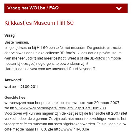
Vraag het WO1.be / FAQ
Kijkkastjes Museum Hill 60
Vraag:
Beste mensen,
lange tijd was er bij Hill 60 een café met museum. De grootste attractie
daarvan was een unieke collectie 3D-foto's. Ik lees dat dit privémuseum
(van meneer Jack?) niet meer bestaat. Weet u of die 3D-foto's (in mooie
houten kijkkastjes) nog ergens te bewonderen zijn?
Harteljk dank alvast voor uw antwoord, Ruud Neyndorff
Antwoord:
wo1.be - 21.09.2011
Geachte heer,
we verwijzen naar het persartikel op onze website van 20 maart 2007:
zie
http://www.wo1.be/ned/pers/PersDetail.asp?PersID=15230
Voor zover wij kunnen nagaan zijn de kastjes bij de transactie uit 2007 niet
verkocht door de eigenaar. Ze zijn ook niet meer te bezichtigen vermits het
vroegere café en museum intussen afgebroken werden. Er is nu een nieuw
café met de naam Hill 60. Zie
http://www.hill-60.be