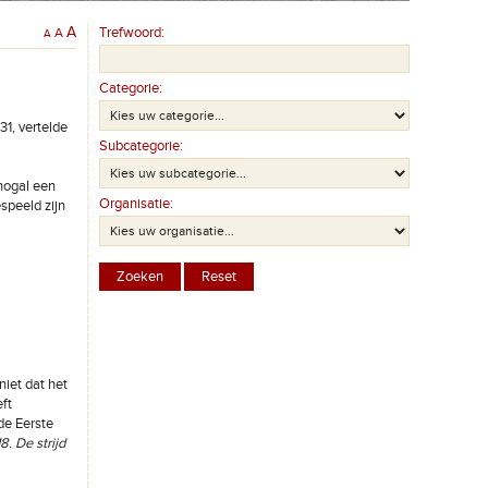
A
Trefwoord:
A
A
Categorie:
1, vertelde
Subcategorie:
nogal een
Organisatie:
speeld zijn
niet dat het
ft
 de Eerste
8. De strijd