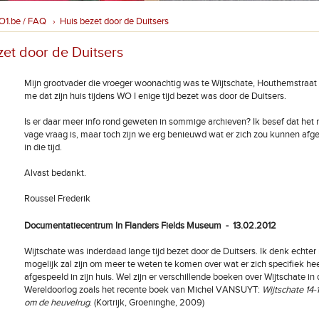
O1.be / FAQ
Huis bezet door de Duitsers
›
zet door de Duitsers
Mijn grootvader die vroeger woonachtig was te Wijtschate, Houthemstraat 3
me dat zijn huis tijdens WO I enige tijd bezet was door de Duitsers.
Is er daar meer info rond geweten in sommige archieven? Ik besef dat het 
vage vraag is, maar toch zijn we erg benieuwd wat er zich zou kunnen afge
in die tijd.
Alvast bedankt.
Roussel Frederik
Documentatiecentrum In Flanders Fields Museum - 13.02.2012
Wijtschate was inderdaad lange tijd bezet door de Duitsers. Ik denk echter 
mogelijk zal zijn om meer te weten te komen over wat er zich specifiek hee
afgespeeld in zijn huis. Wel zijn er verschillende boeken over Wijtschate in
Wereldoorlog zoals het recente boek van Michel VANSUYT:
Wijtschate 14-1
om de heuvelrug
. (Kortrijk, Groeninghe, 2009)