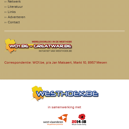
Netwerk
Literatuur
Links
Adverteren
Contact
Correspondentie: WO1.be, p/a Jan Matsaert, Markt 10, 8957 Mesen
in samenwerking met