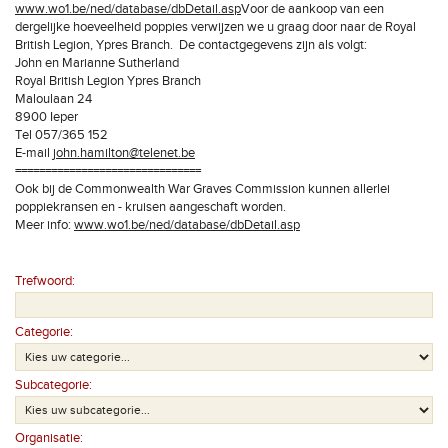
www.wo1.be/ned/database/dbDetail.asp
Voor de aankoop van een
dergelijke hoeveelheid poppies verwijzen we u graag door naar de Royal
British Legion, Ypres Branch. De contactgegevens zijn als volgt:
John en Marianne Sutherland
Royal British Legion Ypres Branch
Maloulaan 24
8900 Ieper
Tel 057/365 152
E-mail
john.hamilton@telenet.be
===============================
Ook bij de Commonwealth War Graves Commission kunnen allerlei
poppiekransen en - kruisen aangeschaft worden.
Meer info:
www.wo1.be/ned/database/dbDetail.asp
Trefwoord:
Categorie:
Subcategorie:
Organisatie: