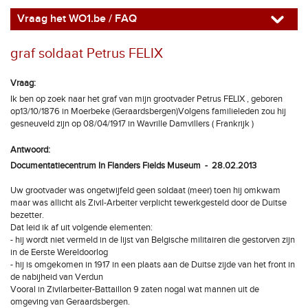
Vraag het WO1.be / FAQ
graf soldaat Petrus FELIX
Vraag:
Ik ben op zoek naar het graf van mijn grootvader Petrus FELIX , geboren
op13/10/1876 in Moerbeke (Geraardsbergen)Volgens familieleden zou hij
gesneuveld zijn op 08/04/1917 in Wavrille Damvillers ( Frankrijk )
Antwoord:
Documentatiecentrum In Flanders Fields Museum - 28.02.2013
Uw grootvader was ongetwijfeld geen soldaat (meer) toen hij omkwam
maar was allicht als Zivil-Arbeiter verplicht tewerkgesteld door de Duitse
bezetter.
Dat leid ik af uit volgende elementen:
- hij wordt niet vermeld in de lijst van Belgische militairen die gestorven zijn
in de Eerste Wereldoorlog
- hij is omgekomen in 1917 in een plaats aan de Duitse zijde van het front in
de nabijheid van Verdun
Vooral in Zivilarbeiter-Battaillon 9 zaten nogal wat mannen uit de
omgeving van Geraardsbergen.