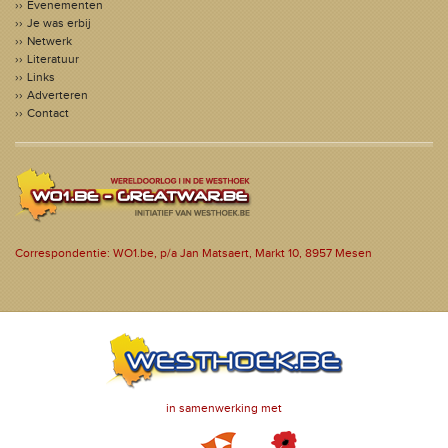
Evenementen
Je was erbij
Netwerk
Literatuur
Links
Adverteren
Contact
Correspondentie: WO1.be, p/a Jan Matsaert, Markt 10, 8957 Mesen
in samenwerking met