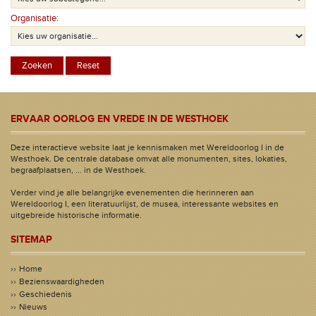
Organisatie:
ERVAAR OORLOG EN VREDE IN DE WESTHOEK
Deze interactieve website laat je kennismaken met Wereldoorlog I in de
Westhoek. De centrale database omvat alle monumenten, sites, lokaties,
begraafplaatsen, ... in de Westhoek.
Verder vind je alle belangrijke evenementen die herinneren aan
Wereldoorlog I, een literatuurlijst, de musea, interessante websites en
uitgebreide historische informatie.
SITEMAP
Home
Bezienswaardigheden
Geschiedenis
Nieuws