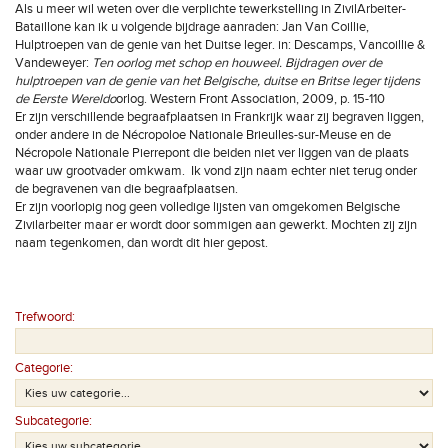
Als u meer wil weten over die verplichte tewerkstelling in ZivilArbeiter-
Bataillone kan ik u volgende bijdrage aanraden: Jan Van Coillie,
Hulptroepen van de genie van het Duitse leger. in: Descamps, Vancoillie &
Vandeweyer:
Ten oorlog met schop en houweel. Bijdragen over de
hulptroepen van de genie van het Belgische, duitse en Britse leger tijdens
de Eerste Wereldo
orlog. Western Front Association, 2009, p. 15-110
Er zijn verschillende begraafplaatsen in Frankrijk waar zij begraven liggen,
onder andere in de Nécropoloe Nationale Brieulles-sur-Meuse en de
Nécropole Nationale Pierrepont die beiden niet ver liggen van de plaats
waar uw grootvader omkwam. Ik vond zijn naam echter niet terug onder
de begravenen van die begraafplaatsen.
Er zijn voorlopig nog geen volledige lijsten van omgekomen Belgische
Zivilarbeiter maar er wordt door sommigen aan gewerkt. Mochten zij zijn
naam tegenkomen, dan wordt dit hier gepost.
Trefwoord:
Categorie:
Subcategorie: