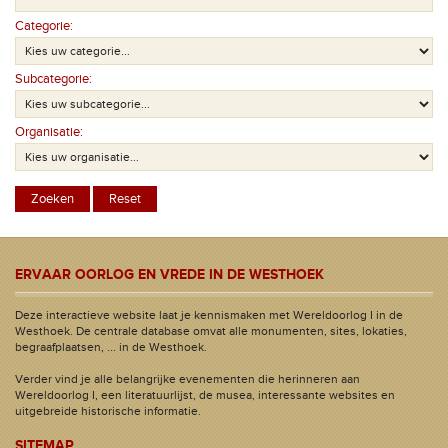
Categorie:
Subcategorie:
Organisatie:
ERVAAR OORLOG EN VREDE IN DE WESTHOEK
Deze interactieve website laat je kennismaken met Wereldoorlog I in de
Westhoek. De centrale database omvat alle monumenten, sites, lokaties,
begraafplaatsen, ... in de Westhoek.
Verder vind je alle belangrijke evenementen die herinneren aan
Wereldoorlog I, een literatuurlijst, de musea, interessante websites en
uitgebreide historische informatie.
SITEMAP