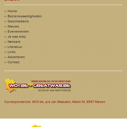
Home
Bezienswaardigheden
Geschiedenis
Nieuws
Evenementen
Je was erbij
Netwerk
Literatuur
Links
Adverteren
Contact
Correspondentie: WO1.be, p/a Jan Matsaert, Markt 10, 8957 Mesen