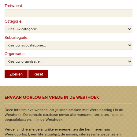
Trefwoord:
Categorie:
Subcategorie:
Organisatie:
ERVAAR OORLOG EN VREDE IN DE WESTHOEK
Deze interactieve website laat je kennismaken met Wereldoorlog I in de
Westhoek. De centrale database omvat alle monumenten, sites, lokaties,
begraafplaatsen, ... in de Westhoek.
Verder vind je alle belangrijke evenementen die herinneren aan
Wereldoorlog I, een literatuurlijst, de musea, interessante websites en