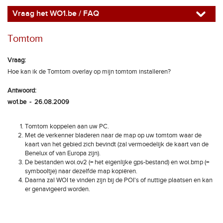
Vraag het WO1.be / FAQ
Tomtom
Vraag:
Hoe kan ik de Tomtom overlay op mijn tomtom installeren?
Antwoord:
wo1.be - 26.08.2009
Tomtom koppelen aan uw PC.
Met de verkenner bladeren naar de map op uw tomtom waar de
kaart van het gebied zich bevindt (zal vermoedelijk de kaart van de
Benelux of van Europa zijn).
De bestanden woi.ov2 (= het eigenlijke gps-bestand) en woi.bmp (=
symbooltje) naar dezelfde map kopiëren.
Daarna zal WOI te vinden zijn bij de POI's of nuttige plaatsen en kan
er genavigeerd worden.