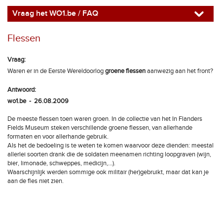
Vraag het WO1.be / FAQ
Flessen
Vraag:
Waren er in de Eerste Wereldoorlog
groene flessen
aanwezig aan het front?
Antwoord:
wo1.be - 26.08.2009
De meeste flessen toen waren groen. In de collectie van het In Flanders
Fields Museum steken verschillende groene flessen, van allerhande
formaten en voor allerhande gebruik.
Als het de bedoeling is te weten te komen waarvoor deze dienden: meestal
allerlei soorten drank die de soldaten meenamen richting loopgraven (wijn,
bier, limonade, schweppes, medicijn,…).
Waarschijnlijk werden sommige ook militair (her)gebruikt, maar dat kan je
aan de fles niet zien.