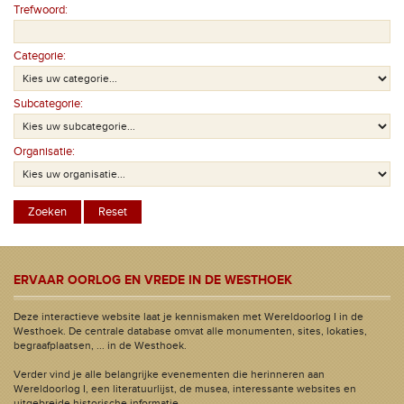
Trefwoord:
Categorie:
Subcategorie:
Organisatie:
ERVAAR OORLOG EN VREDE IN DE WESTHOEK
Deze interactieve website laat je kennismaken met Wereldoorlog I in de
Westhoek. De centrale database omvat alle monumenten, sites, lokaties,
begraafplaatsen, ... in de Westhoek.
Verder vind je alle belangrijke evenementen die herinneren aan
Wereldoorlog I, een literatuurlijst, de musea, interessante websites en
uitgebreide historische informatie.