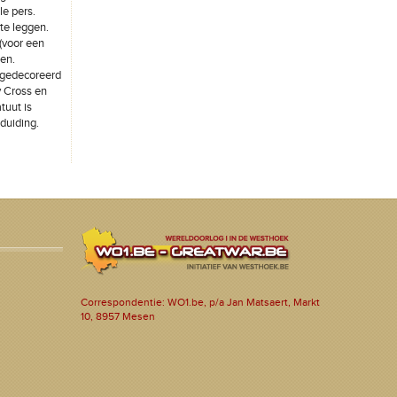
le pers.
 te leggen.
(voor een
gen.
 gedecoreerd
y Cross en
tuut is
nduiding.
Correspondentie: WO1.be, p/a Jan Matsaert, Markt
10, 8957 Mesen