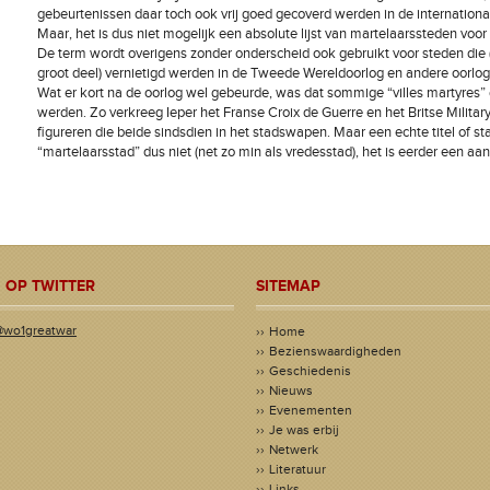
gebeurtenissen daar toch ook vrij goed gecoverd werden in de internationa
Maar, het is dus niet mogelijk een absolute lijst van martelaarssteden voor
De term wordt overigens zonder onderscheid ook gebruikt voor steden die 
groot deel) vernietigd werden in de Tweede Wereldoorlog en andere oorlo
Wat er kort na de oorlog wel gebeurde, was dat sommige “villes martyres”
werden. Zo verkreeg Ieper het Franse Croix de Guerre en het Britse Militar
figureren die beide sindsdien in het stadswapen. Maar een echte titel of sta
“martelaarsstad” dus niet (net zo min als vredesstad), het is eerder een aa
 OP TWITTER
SITEMAP
@wo1greatwar
Home
Bezienswaardigheden
Geschiedenis
Nieuws
Evenementen
Je was erbij
Netwerk
Literatuur
Links