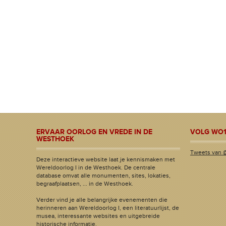
ERVAAR OORLOG EN VREDE IN DE
VOLG WO1
WESTHOEK
Tweets van 
Deze interactieve website laat je kennismaken met
Wereldoorlog I in de Westhoek. De centrale
database omvat alle monumenten, sites, lokaties,
begraafplaatsen, ... in de Westhoek.
Verder vind je alle belangrijke evenementen die
herinneren aan Wereldoorlog I, een literatuurlijst, de
musea, interessante websites en uitgebreide
historische informatie.