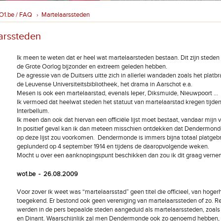
O1.be / FAQ
Martelaarssteden
›
arssteden
Ik meen te weten dat er heel wat martelaarsteden bestaan. Dit zijn steden 
de Grote Oorlog bijzonder en extreem geleden hebben.
De agressie van de Duitsers uitte zich in allerlei wandaden zoals het platb
de Leuvense Universiteitsbibliotheek, het drama in Aarschot e.a.
Mesen is ook een martelaarstad, evenals Ieper, Diksmuide, Nieuwpoort ...
Ik vermoed dat heelwat steden het statuut van martelaarstad kregen tijden
Interbellum.
Ik meen dan ook dat hiervan een officiële lijst moet bestaat, vandaar mijn 
In positief geval kan ik dan meteen misschien ontdekken dat Dendermonde
op deze lijst zou voorkomen. Dendermonde is immers bijna totaal platgeb
geplunderd op 4 september 1914 en tijdens de daaropvolgende weken.
Mocht u over een aanknopingspunt beschikken dan zou ik dit graag verne
wo1.be - 26.08.2009
Voor zover ik weet was “martelaarsstad” geen titel die officieel, van hoge
toegekend. Er bestond ook geen vereniging van martelaarssteden of zo. Re
werden in de pers bepaalde steden aangeduid als martelaarssteden, zoals
en Dinant. Waarschijnlijk zal men Dendermonde ook zo genoemd hebben, 