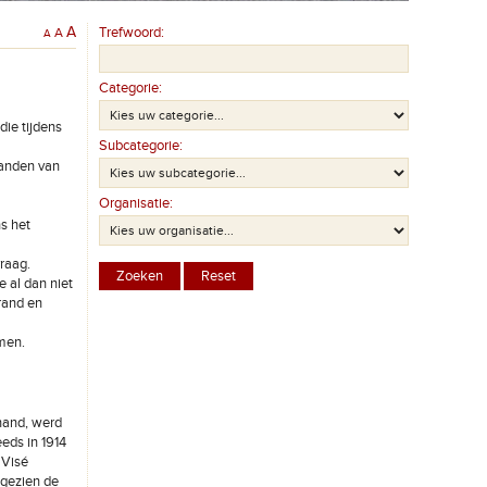
A
Trefwoord:
A
A
Categorie:
die tijdens
Subcategorie:
randen van
Organisatie:
s het
vraag.
 al dan niet
rand en
men.
rhand, werd
eds in 1914
 Visé
gezien de