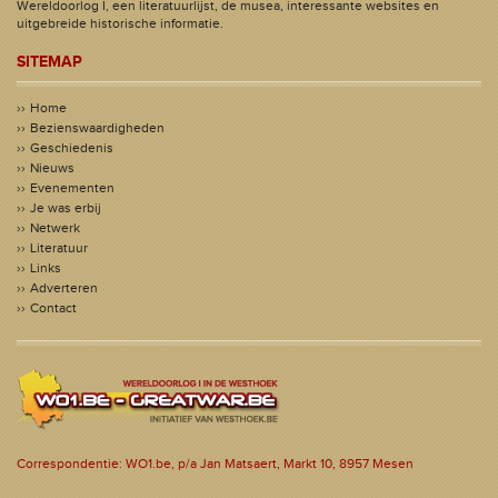
Wereldoorlog I, een literatuurlijst, de musea, interessante websites en
uitgebreide historische informatie.
SITEMAP
Home
Bezienswaardigheden
Geschiedenis
Nieuws
Evenementen
Je was erbij
Netwerk
Literatuur
Links
Adverteren
Contact
Correspondentie: WO1.be, p/a Jan Matsaert, Markt 10, 8957 Mesen