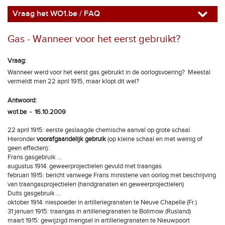
Vraag het WO1.be / FAQ
Gas - Wanneer voor het eerst gebruikt?
Vraag:
Wanneer werd voor het eerst gas gebruikt in de oorlogsvoering? Meestal
vermeldt men 22 april 1915, maar klopt dit wel?
Antwoord:
wo1.be - 16.10.2009
22 april 1915: eerste geslaagde chemische aanval op grote schaal.
Hieronder
voorafgaandelijk gebruik
(op kleine schaal en met weinig of
geen effecten):
Frans gasgebruik ...
augustus 1914: geweerprojectielen gevuld met traangas
februari 1915: bericht vanwege Frans ministerie van oorlog met beschrijving
van traangasprojectielen (handgranaten en geweerprojectielen)
Duits gasgebruik ...
oktober 1914: niespoeder in artilleriegranaten te Neuve Chapelle (Fr.)
31 januari 1915: traangas in artilleriegranaten te Bolimow (Rusland)
maart 1915: gewijzigd mengsel in artilleriegranaten te Nieuwpoort