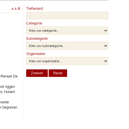
A
Trefwoord:
A
A
Categorie:
Subcategorie:
Organisatie:
, Renaat De
ck liggen
z, Hubert
uvelde
r begraven.