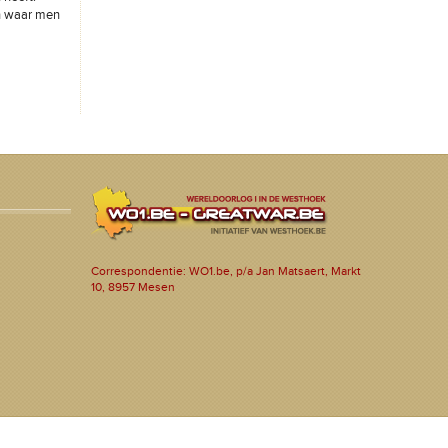
en waar men
Correspondentie: WO1.be, p/a Jan Matsaert, Markt
10, 8957 Mesen