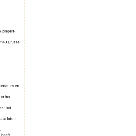
e jongere
1140 Brussel
rtedatum en
 in het
aar het
t te laten
,
 heeft.