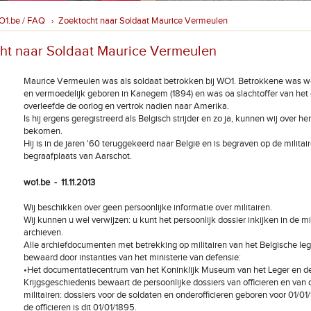
O1.be / FAQ
Zoektocht naar Soldaat Maurice Vermeulen
›
ht naar Soldaat Maurice Vermeulen
Maurice Vermeulen was als soldaat betrokken bij WO1. Betrokkene was w
en vermoedelijk geboren in Kanegem (1894) en was oa slachtoffer van het 
overleefde de oorlog en vertrok nadien naar Amerika.
Is hij ergens geregistreerd als Belgisch strijder en zo ja, kunnen wij over h
bekomen.
Hij is in de jaren '60 teruggekeerd naar België en is begraven op de militai
begraafplaats van Aarschot.
wo1.be - 11.11.2013
Wij beschikken over geen persoonlijke informatie over militairen.
Wij kunnen u wel verwijzen: u kunt het persoonlijk dossier inkijken in de mil
archieven.
Alle archiefdocumenten met betrekking op militairen van het Belgische le
bewaard door instanties van het ministerie van defensie:
•Het documentatiecentrum van het Koninklijk Museum van het Leger en d
Krijgsgeschiedenis bewaart de persoonlijke dossiers van officieren en van 
militairen: dossiers voor de soldaten en onderofficieren geboren voor 01/01
de officieren is dit 01/01/1895.