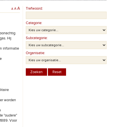
A
Trefwoord:
A
A
Categorie:
oonachtig
Subcategorie:
gas. Hij
em informatie
Organisatie:
re
itaire
ger worden
e
de "oudere"
/1889. Voor