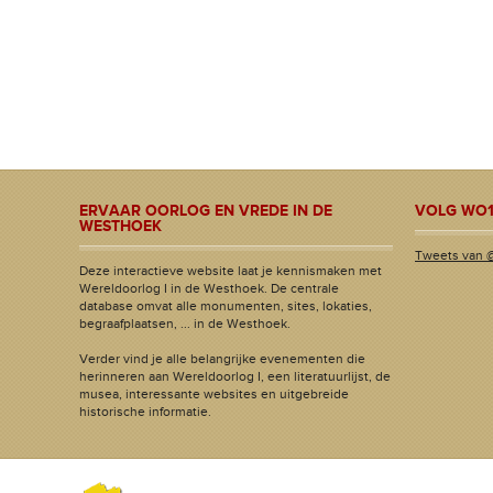
ERVAAR OORLOG EN VREDE IN DE
VOLG WO1
WESTHOEK
Tweets van 
Deze interactieve website laat je kennismaken met
Wereldoorlog I in de Westhoek. De centrale
database omvat alle monumenten, sites, lokaties,
begraafplaatsen, ... in de Westhoek.
Verder vind je alle belangrijke evenementen die
herinneren aan Wereldoorlog I, een literatuurlijst, de
musea, interessante websites en uitgebreide
historische informatie.