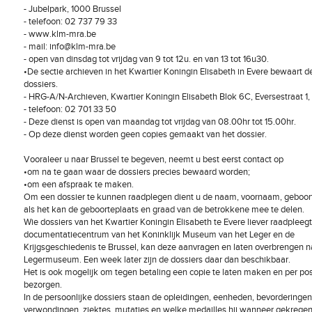
- Jubelpark, 1000 Brussel
- telefoon: 02 737 79 33
- www.klm-mra.be
- mail: info@klm-mra.be
- open van dinsdag tot vrijdag van 9 tot 12u. en van 13 tot 16u30.
•De sectie archieven in het Kwartier Koningin Elisabeth in Evere bewaart d
dossiers.
- HRG-A/N-Archieven, Kwartier Koningin Elisabeth Blok 6C, Eversestraat 1, 
- telefoon: 02 701 33 50
- Deze dienst is open van maandag tot vrijdag van 08.00hr tot 15.00hr.
- Op deze dienst worden geen copies gemaakt van het dossier.
Vooraleer u naar Brussel te begeven, neemt u best eerst contact op
•om na te gaan waar de dossiers precies bewaard worden;
•om een afspraak te maken.
Om een dossier te kunnen raadplegen dient u de naam, voornaam, geboo
als het kan de geboorteplaats en graad van de betrokkene mee te delen.
Wie dossiers van het Kwartier Koningin Elisabeth te Evere liever raadpleegt
documentatiecentrum van het Koninklijk Museum van het Leger en de
Krijgsgeschiedenis te Brussel, kan deze aanvragen en laten overbrengen n
Legermuseum. Een week later zijn de dossiers daar dan beschikbaar.
Het is ook mogelijk om tegen betaling een copie te laten maken en per pos
bezorgen.
In de persoonlijke dossiers staan de opleidingen, eenheden, bevorderingen
verwondingen, ziektes, mutaties en welke medailles hij wanneer gekregen