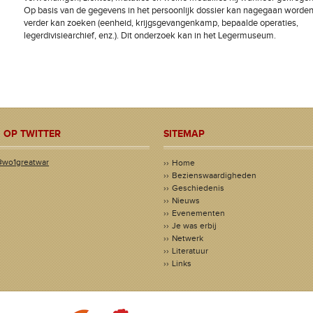
Op basis van de gegevens in het persoonlijk dossier kan nagegaan word
verder kan zoeken (eenheid, krijgsgevangenkamp, bepaalde operaties,
legerdivisiearchief, enz.). Dit onderzoek kan in het Legermuseum.
 OP TWITTER
SITEMAP
@wo1greatwar
Home
Bezienswaardigheden
Geschiedenis
Nieuws
Evenementen
Je was erbij
Netwerk
Literatuur
Links