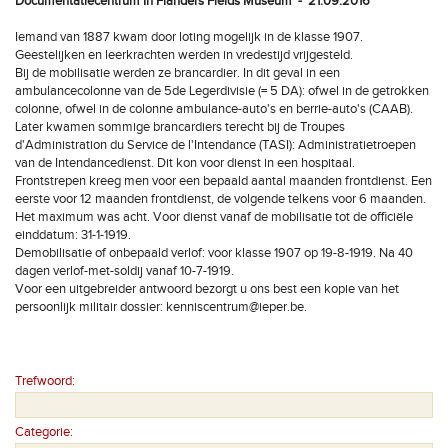
Documentatiecentrum In Flanders Fields Museum - 21.09.2016
Iemand van 1887 kwam door loting mogelijk in de klasse 1907.
Geestelijken en leerkrachten werden in vredestijd vrijgesteld.
Bij de mobilisatie werden ze brancardier. In dit geval in een
ambulancecolonne van de 5de Legerdivisie (= 5 DA): ofwel in de getrokken
colonne, ofwel in de colonne ambulance-auto's en berrie-auto's (CAAB).
Later kwamen sommige brancardiers terecht bij de Troupes
d'Administration du Service de l'Intendance (TASI): Administratietroepen
van de Intendancedienst. Dit kon voor dienst in een hospitaal.
Frontstrepen kreeg men voor een bepaald aantal maanden frontdienst. Een
eerste voor 12 maanden frontdienst, de volgende telkens voor 6 maanden.
Het maximum was acht. Voor dienst vanaf de mobilisatie tot de officiële
einddatum: 31-1-1919.
Demobilisatie of onbepaald verlof: voor klasse 1907 op 19-8-1919. Na 40
dagen verlof-met-soldij vanaf 10-7-1919.
Voor een uitgebreider antwoord bezorgt u ons best een kopie van het
persoonlijk militair dossier: kenniscentrum@ieper.be.
Trefwoord:
Categorie: