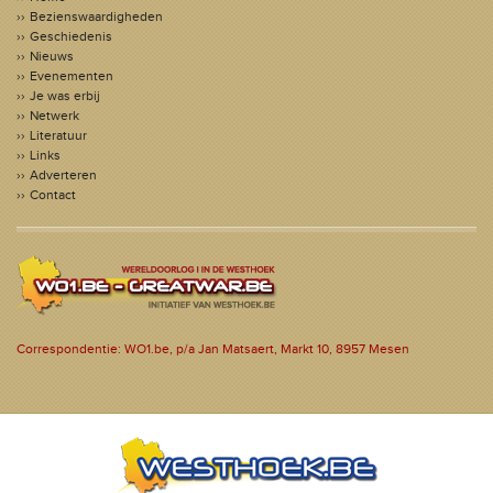
Bezienswaardigheden
Geschiedenis
Nieuws
Evenementen
Je was erbij
Netwerk
Literatuur
Links
Adverteren
Contact
Correspondentie: WO1.be, p/a Jan Matsaert, Markt 10, 8957 Mesen