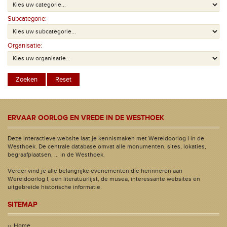
Subcategorie:
Organisatie:
ERVAAR OORLOG EN VREDE IN DE WESTHOEK
Deze interactieve website laat je kennismaken met Wereldoorlog I in de
Westhoek. De centrale database omvat alle monumenten, sites, lokaties,
begraafplaatsen, ... in de Westhoek.
Verder vind je alle belangrijke evenementen die herinneren aan
Wereldoorlog I, een literatuurlijst, de musea, interessante websites en
uitgebreide historische informatie.
SITEMAP
Home